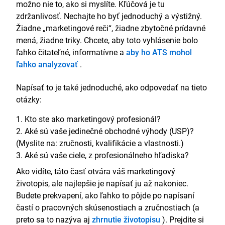
možno nie to, ako si myslíte. Kľúčová je tu
zdržanlivosť. Nechajte ho byť jednoduchý a výstižný.
Bakalársky titul (Hons) v odbore Marketing (2:1),
Žiadne „marketingové reči“, žiadne zbytočné prídavné
2011 – 2014
mená, žiadne triky. Chcete, aby toto vyhlásenie bolo
Univerzita Sheffield Hallam, Sheffield
ľahko čitateľné, informatívne a
aby ho ATS mohol
ľahko analyzovať
(Vrátane jednoročnej stáže v spoločnosti Oldedge
.
Design)
Napísať to je také jednoduché, ako odpovedať na tieto
Zručnosti
otázky:
Zručnosti v riadení kampaní: úspešné riadenie
Kto ste ako marketingový profesionál?
komplexných, integrovaných a multiplatformových
Aké sú vaše jedinečné obchodné výhody (USP)?
kampaní.
Komunikácia: úspešne predal prevažnú väčšinu
(Myslite na: zručnosti, kvalifikácie a vlastnosti.)
balíkov demonštráciou abstraktných mechanizmov
Aké sú vaše ciele, z profesionálneho hľadiska?
návratnosti investícií konkrétnym, ľahko
Ako vidíte, táto časť otvára váš marketingový
zrozumiteľným, no presným spôsobom.
životopis, ale najlepšie je napísať ju až nakoniec.
Analytické SEO zručnosti: využitie výskumu a
Budete prekvapení, ako ľahko to pôjde po napísaní
analýzy založenej na dátach na tvorbu stratégie
kampane.
častí o pracovných skúsenostiach a zručnostiach (a
Nástroje sociálnej analytiky: často používané
preto sa to nazýva aj
zhrnutie životopisu
). Prejdite si