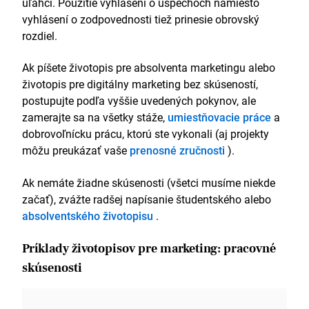
uľahčí. Použitie vyhlásení o úspechoch namiesto
vyhlásení o zodpovednosti tiež prinesie obrovský
rozdiel.
Ak píšete životopis pre absolventa marketingu alebo
životopis pre digitálny marketing bez skúseností,
postupujte podľa vyššie uvedených pokynov, ale
zamerajte sa na všetky stáže,
umiestňovacie práce
a
dobrovoľnícku prácu, ktorú ste vykonali (aj projekty
môžu preukázať vaše
prenosné zručnosti
).
Ak nemáte žiadne skúsenosti (všetci musíme niekde
začať), zvážte radšej napísanie študentského alebo
absolventského životopisu
.
Príklady životopisov pre marketing: pracovné
skúsenosti