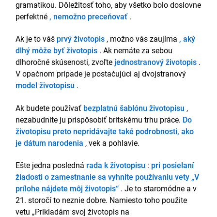
gramatikou. Dôležitosť toho, aby všetko bolo doslovne
perfektné
, nemožno preceňovať
.
Ak je to váš
prvý životopis
, možno vás zaujíma
, aký
dlhý môže byť životopis
. Ak nemáte za sebou
dlhoročné skúsenosti, zvoľte
jednostranový životopis
.
V opačnom prípade je postačujúci aj dvojstranový
model životopisu
.
Ak budete používať
bezplatnú šablónu životopisu
,
nezabudnite ju prispôsobiť britskému trhu práce.
Do
životopisu preto nepridávajte také podrobnosti, ako
je dátum narodenia
, vek a pohlavie.
Ešte jedna posledná
rada k životopisu
:
pri posielaní
žiadosti o zamestnanie sa vyhnite používaniu vety „V
prílohe nájdete môj životopis“
. Je to staromódne a v
21. storočí to neznie dobre. Namiesto toho použite
vetu „Prikladám svoj životopis na