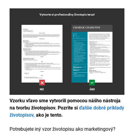
Vytvorte si profesionálny
životopis
teraz!
NIE
ÁNO
Vzorku vľavo sme vytvorili pomocou nášho nástroja
na tvorbu životopisov. Pozrite si
ďalšie dobré príklady
životopisov,
ako je tento.
Potrebujete iný vzor životopisu ako marketingový?