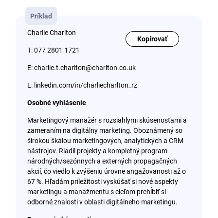
Príklad
Charlie Charlton
Kopírovať
T: 077 2801 1721
E: charlie.t.charlton@charlton.co.uk
L: linkedin.com/in/charliecharlton_rz
Osobné vyhlásenie
Marketingový manažér s rozsiahlymi skúsenosťami a
zameraním na digitálny marketing. Oboznámený so
širokou škálou marketingových, analytických a CRM
nástrojov. Riadil projekty a kompletný program
národných/sezónnych a externých propagačných
akcií, čo viedlo k zvýšeniu úrovne angažovanosti až o
67 %. Hľadám príležitosti vyskúšať si nové aspekty
marketingu a manažmentu s cieľom prehĺbiť si
odborné znalosti v oblasti digitálneho marketingu.