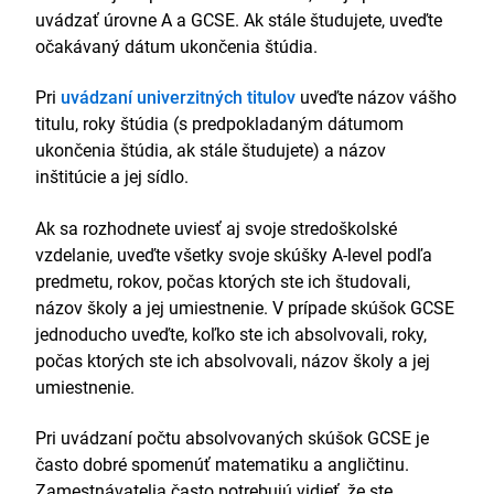
uvádzať úrovne A a GCSE. Ak stále študujete, uveďte
očakávaný dátum ukončenia štúdia.
Pri
uvádzaní univerzitných titulov
uveďte názov vášho
titulu, roky štúdia (s predpokladaným dátumom
ukončenia štúdia, ak stále študujete) a názov
inštitúcie a jej sídlo.
Ak sa rozhodnete uviesť aj svoje stredoškolské
vzdelanie, uveďte všetky svoje skúšky A-level podľa
predmetu, rokov, počas ktorých ste ich študovali,
názov školy a jej umiestnenie. V prípade skúšok GCSE
jednoducho uveďte, koľko ste ich absolvovali, roky,
počas ktorých ste ich absolvovali, názov školy a jej
umiestnenie.
Pri uvádzaní počtu absolvovaných skúšok GCSE je
často dobré spomenúť matematiku a angličtinu.
Zamestnávatelia často potrebujú vidieť, že ste