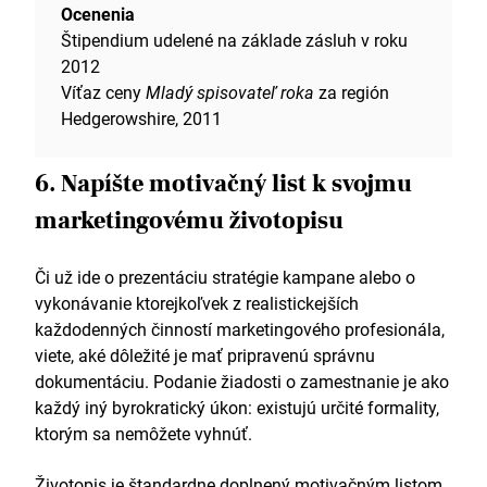
Ocenenia
Štipendium udelené na základe zásluh v roku
2012
Víťaz ceny
Mladý spisovateľ roka
za región
Hedgerowshire, 2011
6. Napíšte motivačný list k svojmu
marketingovému životopisu
Či už ide o prezentáciu stratégie kampane alebo o
vykonávanie ktorejkoľvek z realistickejších
každodenných činností marketingového profesionála,
viete, aké dôležité je mať pripravenú správnu
dokumentáciu. Podanie žiadosti o zamestnanie je ako
každý iný byrokratický úkon: existujú určité formality,
ktorým sa nemôžete vyhnúť.
Životopis je štandardne doplnený motivačným listom.