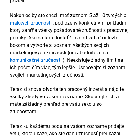
pozíciu.
Nakoniec by ste chceli mať zoznam 5 až 10 tvrdých a
mäkkých zručností
, podložený konkrétnymi príkladmi,
ktorý zahŕňa všetky požadované zručnosti z pracovnej
ponuky. Ako sa tam dostať? Inzerát zatiaľ odložte
bokom a vytvorte si zoznam všetkých svojich
marketingových zručností (nezabudnite aj na
komunikačné zručnosti
). Neexistuje žiadny limit na
ich počet, čím viac, tým lepšie. Uschovajte si zoznam
svojich marketingových zručností.
Teraz si znova otvorte ten pracovný inzerát a nájdite
všetky zhody vo vašom zozname. Skopírujte ich a
máte základný prehľad pre vašu sekciu so
zručnosťami.
Teraz ku každému bodu na vašom zozname pridajte
vetu, ktorá ukáže, ako ste danú zručnosť preukázali.