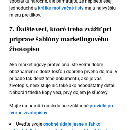
spočiatku náročné, ale pamätajte, že nepíšete esej:
jednoduché a
krátke motivačné listy
majú najvyššiu
mieru preklikov.
7. Ďalšie veci, ktoré treba zvážiť pri
príprave šablóny marketingového
životopisu
Ako marketingový profesionál ste veľmi dobre
oboznámení s dôležitosťou dobrého prvého dojmu. V
prípade tak dôležitého dokumentu, ako je váš
životopis, neexistuje nič také ako nepodstatný detail.
Náborári triedia kopy vecí, prvý dojem je kľúčový.
Majte na pamäti nasledujúce základné
pravidlá pre
tvorbu životopisov
:
Uveďte svoje
osobné údaje jasne a ľahko