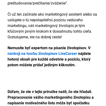
preštudovanie/prečítanie/zváženie“.
Či už len začínate ako marketingový asistent alebo sa
usilujete o tú nepolapiteľnú pozíciu vedúceho
marketingu, váš marketingový životopis je tým
kľúčovým prvým krokom k dosiahnutiu tohto cieľa.
Gratulujeme, ste na dobrej ceste!
Nemusíte byť expertom na písanie životopisov. V
nástroji na tvorbu životopisov LiveCareer
nájdete
hotový obsah pre každé odvetvie a pozíciu, ktorý
potom môžete pridať jediným kliknutím.
Dúfam, že ste v tejto príručke našli, čo ste hľadali.
Prepracovanie vášho marketingového životopisu a
napísanie motivačného listu môže byť spočiatku