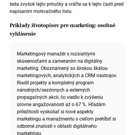
Keyhole, AgoraPulse, Reputology a podobné
teda zvyšok tejto príručky a vráťte sa k tejto časti pred
nástroje.
napísaním motivačného listu.
Schopný spravovať Google Ads a platené
kampane na sociálnych sieťach: dosiahol som
Príklady životopisov pre marketing: osobné
solídne zvýšenie úrovne zapojenia prostredníctvom
týchto a iných PPC metód.
vyhlásenie
Pohodlné používanie CRM systémov a e-
mailových marketingových platforiem (napr.
Mailchimp): sledovanie viacerých paralelných
Marketingový manažér s rozsiahlymi
klientskych báz a marketingových lievikov.
skúsenosťami a zameraním na digitálny
marketing. Oboznámený so širokou škálou
Jazyky
marketingových, analytických a CRM nástrojov.
Francúzština – B2
Riadil projekty a kompletný program
národných/sezónnych a externých
Španielčina – B1
propagačných akcií, čo viedlo k zvýšeniu
Ocenenia
úrovne angažovanosti až o 67 %. Hľadám
príležitosti vyskúšať si nové aspekty
Štipendium udelené na základe zásluh v roku 2012
marketingu a manažmentu s cieľom prehĺbiť si
Víťaz ceny
Mladý spisovateľ roka
za región
odborné znalosti v oblasti digitálneho
Hedgerowshire, 2011
marketingu.