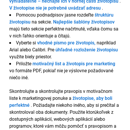
vyhľadateľné – nechajte ich v hornej časti životopisu
.
V životopise nie je potrebné uvádzať adresu
.
Pomocou podnadpisov jasne rozdeľte
štruktúru
životopisu
na sekcie.
Najlepšie šablóny životopisov
majú tieto sekcie perfektne načrtnuté, vďaka čomu sa
v nich ľahko orientuje a čítajú.
Vyberte si
vhodné písmo pre životopis,
napríklad
Arial alebo Calibri. Pre
úhľadné rozloženie životopisu
využite biely priestor.
Priložte
motivačný list a životopis pre marketing
vo formáte PDF, pokiaľ nie je výslovne požadované
niečo iné.
Skontrolujte a skontrolujte pravopis v motivačnom
liste k marketingovej ponuke a
životopise, aby boli
perfektné
. Požiadajte niekoho iného, aby si prečítal a
skontroloval oba dokumenty. Použite ktorúkoľvek z
dostupných aplikácií, webových aplikácií alebo
programov, ktoré vám môžu pomôcť s pravopisom a