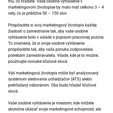
mu, čo hľadáte. Vaše osobné vyhlásenie v
Oldedge Design Ltd, Doncaster
marketingovom životopise by malo mať celkovo 3 – 4
vety, čo je približne 50 – 150 slov.
Február 2015 – máj 2017
Presunul som webovú stránku organizácie na
Prispôsobte si svoj marketingový životopis každej
WordPress a zvýšil som návštevnosť
žiadosti o zamestnanie tak, aby vaše osobné
šestnásťnásobne.
vyhlásenie bolo v súlade s popisom pracovnej pozície.
Spustili sme reklamy na zvýšenie povedomia o
To znamená, že si svoje osobné vyhlásenie
značke, pričom následné prieskumy naznačili 57 %
prispôsobíte tak, aby vaša ponuka zodpovedala
nárast dosahu.
potrebám zamestnávateľa. Všade, kde je to možné,
Poskytoval/a som školenia a poradenstvo členom
používajte rovnaké kľúčové slová.
tímu pre sociálne médiá a marketing v oblasti
osvedčených postupov a stratégií implementácie
sociálnych médií, čo viedlo k priemernému nárastu
Váš marketingový životopis môže byť analyzovaný
súladu s predpismi o 37 % vo všetkých oblastiach.
systémom sledovania uchádzačov (ATS) alebo
Zhromažďoval údaje o zákazníkoch a analyzoval
prehľadaný náborárom. Oba budú hľadať kľúčové
interakcie a návštevy, tieto informácie používal na
slová.
zlepšenie marketingových stratégií a kampaní s
cieľom zvýšiť mieru konverzie o 10 – 40 % počas
Vaše osobné vyhlásenie je miestom, kde môžete
dvoch rokov.
skutočne ukázať svoje marketingové schopnosti, ale
Vzdelávanie