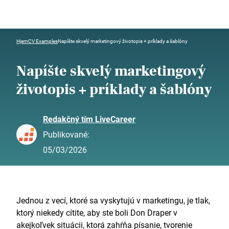
Hjem
CV Examples
Napíšte skvelý marketingový životopis + príklady a šablóny
Napíšte skvelý marketingový
životopis + príklady a šablóny
Redakčný tím LiveCareer
Publikované:
05/03/2026
Jednou z vecí, ktoré sa vyskytujú v marketingu, je tlak,
ktorý niekedy cítite, aby ste boli Don Draper v
akejkoľvek situácii, ktorá zahŕňa písanie, tvorenie