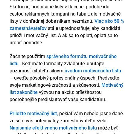
Skutočné, podpísané listy v tlačenej podobe idú
cestou reklamných kampaní na tabak, ale motivačné
listy v dohľadnej dobe nikam nezmiznú.
Viac ako 50 %
zamestnávateľov
stále uprednostňuje, aby kandidáti
priložili motivačný list. A ak sa to oplatí, oplatí sa to
urobiť poriadne.
Začnite použitím
správneho formátu motivačného
listu
. Keď máte formality zvládnuté, upútajte
pozornosť čitateľa silným
úvodom motivačného listu
– uveďte pôsobivý profesionálny úspech. Predveďte
svoje marketingové zručnosti a skúsenosti.
Motivačný
list zakončite
výzvou na akciu: príležitosťou
podrobnejšie prediskutovať vašu kandidatúru.
Priložte motivačný list,
pokiaľ vám nebolo jasne dané,
že si to váš potenciálny zamestnávateľ neželá.
Napísanie efektívneho motivačného listu
môže byť