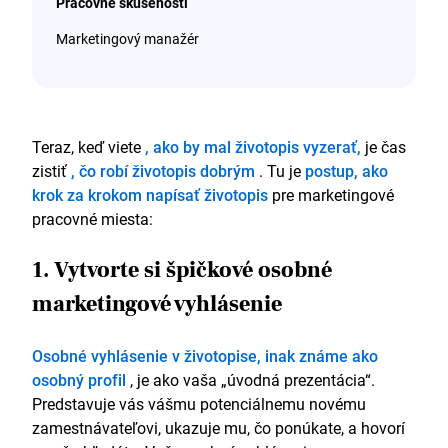
Pracovné skúsenosti
Marketingový manažér
Shake-a-lake Ltd, Leeds
Jún 2017 – súčasnosť
Teraz, keď viete
, ako by mal životopis vyzerať,
je čas
Spravoval som sociálne médiá, copywriting
webových stránok a obsah viac ako 100 prezentácií.
zistiť
, čo robí životopis dobrým
. Tu je
postup, ako
Vykonával som správu reputácie na všetkých
krok za krokom napísať životopis
pre marketingové
sociálnych sieťach, implementoval som
pracovné miesta:
automatizovanú moderáciu s cieľom znížiť pracovnú
záťaž o viac ako 40 % a zároveň zvýšiť efektivitu.
1. Vytvorte si špičkové osobné
Napísal scenáre pre televíziu a rozhlas, dva
rozhlasové scenáre sa dostali do užšieho výberu na
marketingové vyhlásenie
ocenenia a ďalší bol nominovaný na cenu.
Riadenie a realizácia rôznych projektov a
Osobné vyhlásenie v životopise, inak známe ako
kompletného programu národných/sezónnych a
externých propagačných akcií, odhadovaný vplyv na
osobný profil
, je ako vaša „úvodná prezentácia“.
angažovanosť: +67 %.
Predstavuje vás vášmu potenciálnemu novému
zamestnávateľovi, ukazuje mu, čo ponúkate, a hovorí
Špecialista na digitálny marketing