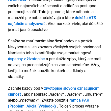
vašich najnovších skúseností a odtiaľ sa postupne
prepracujte späť. Toto je poradie, ktoré náborári a
manažéri pre nábor očakávajú a ktoré
dokážu ATS
najľahšie analyzovať
. Ako marketér viete, aké dôležité
je mať jasné posolstvo.
Snažte sa mať maximálne šesť bodov na pozíciu.
Nevytvorte si len zoznam všetkých svojich povinností.
Namiesto toho kvantifikujte svoje marketingové
úspechy v životopise
a preukážte vplyv, ktorý ste mali
na svojich predchádzajúcich zamestnávateľov. Vždy,
keď je to možné, použite konkrétne príklady a
štatistiky.
Začnite každý bod v
životopise slovom označujúcim
činnosť
, ako napríklad
„riadený“
,
„riadený“
,
„spustený“
alebo
„vyjednaný“
. Zvážte použitie
rámca PAR
(Problém, Akcia, Výsledok)
. To celý proces výrazne