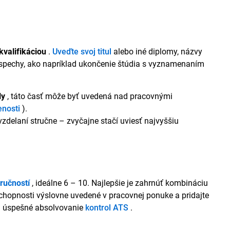
kvalifikáciou
.
Uveďte svoj titul
alebo iné diplomy, názvy
 úspechy, ako napríklad ukončenie štúdia s vyznamenaním
ly
, táto časť môže byť uvedená nad pracovnými
nosti
).
 vzdelaní stručne – zvyčajne stačí uviesť najvyššiu
zručností
, ideálne 6 – 10. Najlepšie je zahrnúť kombináciu
chopnosti výslovne uvedené v pracovnej ponuke a pridajte
na úspešné absolvovanie
kontrol ATS
.