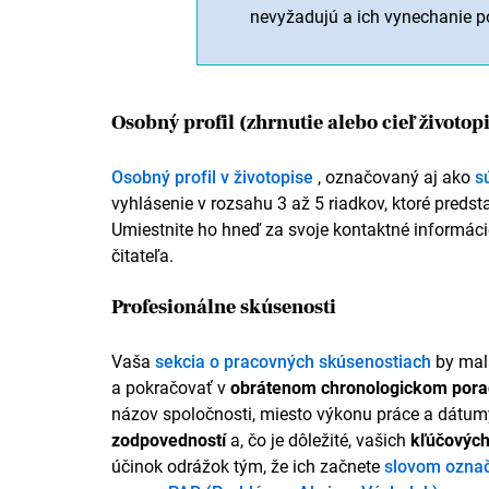
nevyžadujú a ich vynechanie p
Osobný profil (zhrnutie alebo cieľ životop
Osobný profil v životopise
, označovaný aj ako
s
vyhlásenie v rozsahu 3 až 5 riadkov, ktoré predsta
Umiestnite ho hneď za svoje kontaktné informáci
čitateľa.
Profesionálne skúsenosti
Vaša
sekcia o pracovných skúsenostiach
by mal
a pokračovať v
obrátenom chronologickom pora
názov spoločnosti, miesto výkonu práce a dátum
zodpovedností
a, čo je dôležité, vašich
kľúčovýc
účinok odrážok tým, že ich začnete
slovom označ