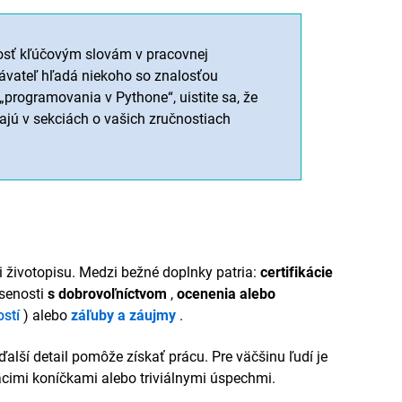
osť kľúčovým slovám v pracovnej
ávateľ hľadá niekoho so znalosťou
programovania v Pythone“, uistite sa, že
ajú v sekciách o vašich zručnostiach
i životopisu. Medzi bežné doplnky patria:
certifikácie
úsenosti
s dobrovoľníctvom
,
ocenenia alebo
stí
) alebo
záľuby a záujmy
.
ďalší detail pomôže získať prácu. Pre väčšinu ľudí je
acimi koníčkami alebo triviálnymi úspechmi.