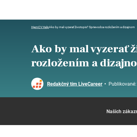
Hjem
CV Help
Ako by mal vyzerať životopis? Sprievodca rozložením a dizajnom
Ako by mal vyzerať ž
rozložením a dizajn
Redakčný tím LiveCareer
•
Publikované
Našich zákaz