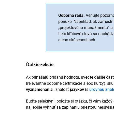
Odborná rada:
Venujte pozorn
ponuke. Napríklad, ak zamestn
„projektového manažmentu“ a „
tieto kľúčové slová sa nachádz
alebo skúsenostiach.
Ďalšie sekcie
Ak prinášajú pridanú hodnotu, uveďte ďalšie čast
(relevantné odborné certifikácie alebo kurzy), sk
vyznamenania
, znalosť
jazykov
(s
úrovňou znalo
Buďte selektívni: položte si otázku, či vám každý 
najlepšie vyhnúť sa zapĺňaniu priestoru nesúvisi