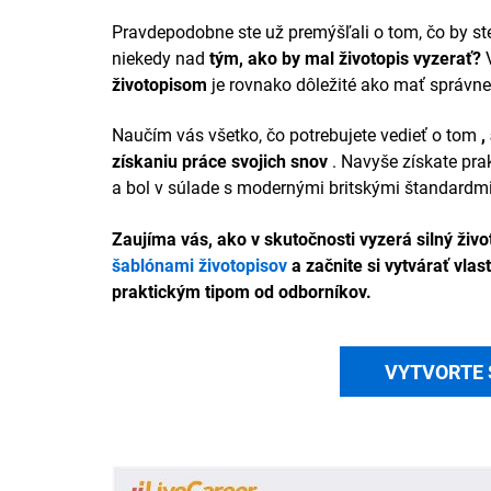
Pravdepodobne ste už premýšľali o tom, čo by ste
niekedy nad
tým, ako by mal životopis vyzerať?
V
životopisom
je rovnako dôležité ako mať správne
Naučím vás všetko, čo potrebujete vedieť o tom
,
získaniu práce svojich snov
. Navyše získate prak
a bol v súlade s modernými britskými štandardmi
Zaujíma vás, ako v skutočnosti vyzerá silný život
šablónami životopisov
a začnite si vytvárať vl
praktickým tipom od odborníkov.
VYTVORTE 