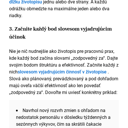
dĺžku životopisu
jednu alebo dve strany. A každú
odrážku obmedzte na maximálne jeden alebo dva
riadky.
3. Začnite každý bod slovesom vyjadrujúcim
účinok
Nie je nič nudnejšie ako životopis pre pracovnú prax,
kde každý bod začína slovami „zodpovedný za“. Dajte
svojim bodom štruktúru a efektívnosť. Začnite každý z
nich
slovesom vyjadrujúcim činnosť v životopise
.
Slová ako plánovaný, prevádzkovaný a pod dohľadom
majú oveľa väčší efektívnosť ako len povedať
„zodpovedný za“. Dovoľte mi uviesť konkrétny príklad:
Navrhol nový rozvrh zmien s ohľadom na
nedostatok personálu v dôsledku týždenných a
sezónnych výkyvov, čím sa skrátili čakacie