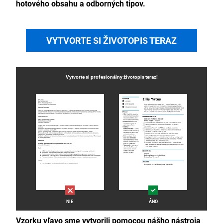
hotového obsahu a odborných tipov.
VYTVORTE SI ŽIVOTOPIS TERAZ
Vytvorte si profesionálny
životopis
teraz!
NIE
ÁNO
Vzorku vľavo sme vytvorili pomocou nášho nástroja