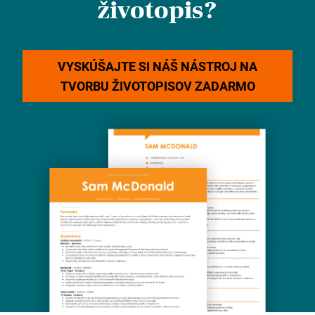
životopis?
VYSKÚŠAJTE SI NÁŠ NÁSTROJ NA
TVORBU ŽIVOTOPISOV ZADARMO