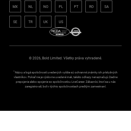
MX
NL
NO
PL
PT
RO
SA
SE
TR
UK
US
© 2026, Bold Limited. Všetky práva vyhradené.
*
Názvy a logá spoločností uvedených vyššie sú ochranné známky ich príslušných
vlastníkov. Pokiaľ nie je výslovne uvedené inak, takéto odkazy nenaznačujú žiadne
prepojenie alebo spojenie so spoločnosťou LiveCareer. Zákazníci, ktorí sa u nás
zaregistrovali, boli v týchto spoločnostiach predtým zamestnaní.