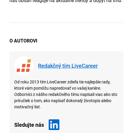
náš obsah reaguje na aktuálne trendy a dopyt na trhu.
O AUTOROVI
Redakčný tím LiveCareer
Od roku 2013 tím LiveCareer zdieľa tie najlepšie rady,
ktoré vám pomôžu napredovať vo vašej kariére.
Odborníci z nášho redakčného tímu napísali viac ako sto
príručiek o tom, ako napísať dokonalý životopis alebo
motivačný list.
Sledujte nás