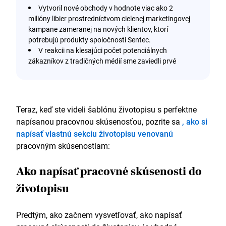
Vytvoril nové obchody v hodnote viac ako 2
milióny libier prostredníctvom cielenej marketingovej
kampane zameranej na nových klientov, ktorí
potrebujú produkty spoločnosti Sentec.
V reakcii na klesajúci počet potenciálnych
zákazníkov z tradičných médií sme zaviedli prvé
reklamné kampane spoločnosti Sentec na
vyhľadávanie potenciálnych zákazníkov (SEM) a
Facebook, čím sme zvýšili mieru konverzie o 50 %.
Viedol a mentoroval nový a dynamický obchodný
Teraz, keď ste videli šablónu životopisu s perfektne
tím, ktorý spoločne prekonal všetky predchádzajúce
napísanou pracovnou skúsenosťou, pozrite sa
, ako si
rekordy v predajnom procese.
napísať vlastnú sekciu životopisu venovanú
Vďaka úzkej spolupráci s výrobcami a
pracovným skúsenostiam:
technickými expertmi som si rozvinul hlboké
pochopenie produktov, čím som zvýšil
dôveryhodnosť a efektívnosť u náročných klientov.
Ako napísať pracovné skúsenosti do
Spolupracoval som s tímom obstarávania na
životopisu
zabezpečení nového predajného softvéru, ktorý
skrátil čas spracovania o 15 % v porovnaní so
staršími systémami.
Predtým, ako začnem vysvetľovať, ako napísať