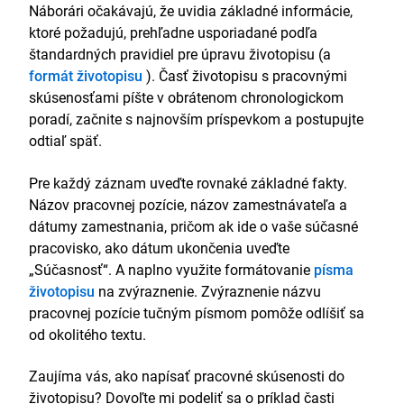
cieľom vytvoriť bezproblémový proces platieb.
Náborári očakávajú, že uvidia základné informácie,
Ocenenia
ktoré požadujú, prehľadne usporiadané podľa
štandardných pravidiel pre úpravu životopisu (a
Získal ocenenie Zamestnanec roka na výročnom
formát životopisu
). Časť životopisu s pracovnými
udeľovaní cien skupiny Sentec v roku 2019.
skúsenosťami píšte v obrátenom chronologickom
poradí, začnite s najnovším príspevkom a postupujte
odtiaľ späť.
Pre každý záznam uveďte rovnaké základné fakty.
Názov pracovnej pozície, názov zamestnávateľa a
dátumy zamestnania, pričom ak ide o vaše súčasné
pracovisko, ako dátum ukončenia uveďte
„Súčasnosť“. A naplno využite formátovanie
písma
životopisu
na zvýraznenie. Zvýraznenie názvu
pracovnej pozície tučným písmom pomôže odlíšiť sa
od okolitého textu.
Zaujíma vás, ako napísať pracovné skúsenosti do
životopisu? Dovoľte mi podeliť sa o príklad časti