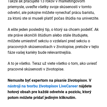
Takže ak pracujete 13 rokov v marketingovom
priemysle, uveďte všetky svoje skúsenosti v tomto
odvetví, ale pokojne môžete vynechať prácu baristu,
za ktorú ste si museli platiť počas štúdia na univerzite.
A ešte jeden posledný tip, o ktorý sa chcem podeliť. Ak
ste práve skončili štúdium alebo stále študujete,
môžete umiestniť sekciu o vzdelaní pred sekciu o
pracovných skúsenostiach v životopise, pretože v tejto
fáze vašej kariéry bude relevantnejšia.
A to je všetko. Teraz už viete všetko o tom, ako uviesť
pracovné skúsenosti v životopise.
Nemusíte byť expertom na písanie životopisov. V
nástroji na tvorbu životopisov LiveCareer
nájdete
hotový obsah pre každé odvetvie a pozíciu, ktorý
potom môžete pridať jediným kliknutím.