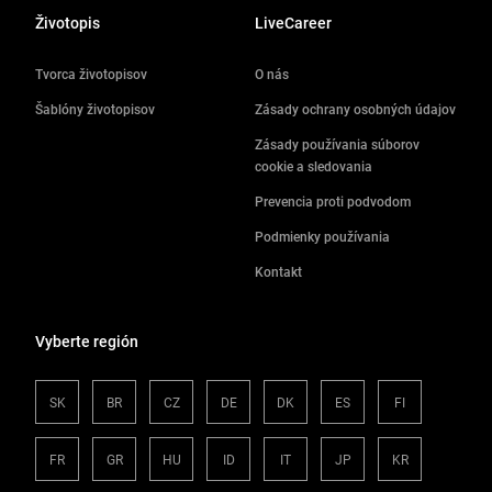
Životopis
LiveCareer
Tvorca životopisov
O nás
Šablóny životopisov
Zásady ochrany osobných údajov
Zásady používania súborov
cookie a sledovania
Prevencia proti podvodom
Podmienky používania
Kontakt
Vyberte región
SK
BR
CZ
DE
DK
ES
FI
FR
GR
HU
ID
IT
JP
KR