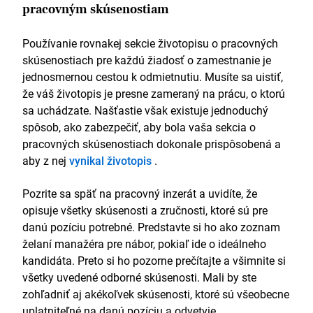
pracovným skúsenostiam
Používanie rovnakej sekcie životopisu o pracovných
skúsenostiach pre každú žiadosť o zamestnanie je
jednosmernou cestou k odmietnutiu. Musíte sa uistiť,
že váš životopis je presne zameraný na prácu, o ktorú
sa uchádzate. Našťastie však existuje jednoduchý
spôsob, ako zabezpečiť, aby bola vaša sekcia o
pracovných skúsenostiach dokonale prispôsobená a
aby z nej
vynikal životopis
.
Pozrite sa späť na pracovný inzerát a uvidíte, že
opisuje všetky skúsenosti a zručnosti, ktoré sú pre
danú pozíciu potrebné. Predstavte si ho ako zoznam
želaní manažéra pre nábor, pokiaľ ide o ideálneho
kandidáta. Preto si ho pozorne prečítajte a všimnite si
všetky uvedené odborné skúsenosti. Mali by ste
zohľadniť aj akékoľvek skúsenosti, ktoré sú všeobecne
uplatniteľné na danú pozíciu a odvetvie.