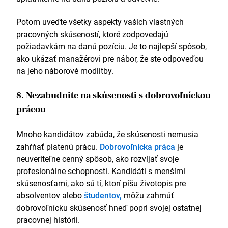
Potom uveďte všetky aspekty vašich vlastných
pracovných skúseností, ktoré zodpovedajú
požiadavkám na danú pozíciu. Je to najlepší spôsob,
ako ukázať manažérovi pre nábor, že ste odpoveďou
na jeho náborové modlitby.
8. Nezabudnite na skúsenosti s dobrovoľníckou
prácou
Mnoho kandidátov zabúda, že skúsenosti nemusia
zahŕňať platenú prácu.
Dobrovoľnícka práca
je
neuveriteľne cenný spôsob, ako rozvíjať svoje
profesionálne schopnosti. Kandidáti s menšími
skúsenosťami, ako sú tí, ktorí píšu životopis pre
absolventov alebo
študentov,
môžu zahrnúť
dobrovoľnícku skúsenosť hneď popri svojej ostatnej
pracovnej histórii.