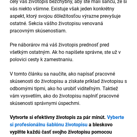
celý váš životopis bezchybný, aby ste mali šancu, že si
vás niekto všimne. Existuje však jeden konkrétny
aspekt, ktorý svojou dôležitosťou výrazne prevyšuje
ostatné. Sekcia vášho životopisu venovaná
pracovným skúsenostiam.
Pre náborárov má váš životopis prednosť pred
všetkým ostatným. Ak ho napíšete správne, ste už v
polovici cesty k zamestnaniu.
V tomto článku sa naučíte, ako napísať pracovné
skúsenosti do životopisu a získate príklad životopisu s
odbornými tipmi, ako ho urobiť viditeľným. Taktiež
vám vysvetlím, ako do životopisu naplniť pracovné
skúsenosti správnymi úspechmi.
Vytvorte si efektívny životopis za pár minút.
Vyberte
si profesionálnu šablónu životopisu
a bleskovo
vyplňte každú časť svojho životopisu pomocou