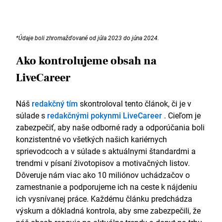
*Údaje boli zhromažďované od júla 2023 do júna 2024.
Ako kontrolujeme obsah na
LiveCareer
Náš
redakčný tím
skontroloval tento článok, či je v
súlade s
redakčnými pokynmi LiveCareer
. Cieľom je
zabezpečiť, aby naše odborné rady a odporúčania boli
konzistentné vo všetkých našich kariérnych
sprievodcoch a v súlade s aktuálnymi štandardmi a
trendmi v písaní životopisov a motivačných listov.
Dôveruje nám viac ako 10 miliónov uchádzačov o
zamestnanie a podporujeme ich na ceste k nájdeniu
ich vysnívanej práce. Každému článku predchádza
výskum a dôkladná kontrola, aby sme zabezpečili, že