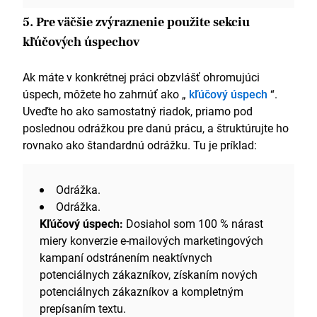
5. Pre väčšie zvýraznenie použite sekciu
kľúčových úspechov
Ak máte v konkrétnej práci obzvlášť ohromujúci
úspech, môžete ho zahrnúť ako „
kľúčový úspech
“.
Uveďte ho ako samostatný riadok, priamo pod
poslednou odrážkou pre danú prácu, a štruktúrujte ho
rovnako ako štandardnú odrážku. Tu je príklad:
Odrážka.
Odrážka.
Kľúčový úspech:
Dosiahol som 100 % nárast
miery konverzie e-mailových marketingových
kampaní odstránením neaktívnych
potenciálnych zákazníkov, získaním nových
potenciálnych zákazníkov a kompletným
prepísaním textu.