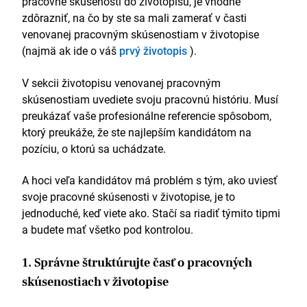
pracovné skúsenosti do životopisu, je vhodné
Vzdelávanie
zdôrazniť, na čo by ste sa mali zamerať v časti
Bakalársky titul v odbore obchodný manažment
venovanej pracovným skúsenostiam v životopise
(Hons), september 2009 – jún 2013
(najmä ak ide o váš
prvý životopis
).
Univerzita v Liverpoole
V sekcii životopisu venovanej pracovným
Zručnosti
skúsenostiam uvediete svoju pracovnú históriu. Musí
preukázať vaše profesionálne referencie spôsobom,
SEM
. Použil som Moz Analytics a ďalšie nástroje
na analýzu údajov z inbound marketingu pre
ktorý preukáže, že ste najlepším kandidátom na
optimalizáciu kampane.
pozíciu, o ktorú sa uchádzate.
Vedenie
. Mentoroval a školil tím ôsmich
A hoci veľa kandidátov má problém s tým, ako uviesť
obchodných zástupcov.
svoje pracovné skúsenosti v životopise, je to
Písomná komunikácia
. Návrhy outbound e-
mailových marketingových kampaní zameraných na
jednoduché, keď viete ako. Stačí sa riadiť týmito tipmi
nových a existujúcich klientov.
a budete mať všetko pod kontrolou.
Analýza údajov
. Údaje o predaji boli použité na
vytvorenie geografickej mapy klientskych lokalít a
1. Správne štruktúrujte časť o pracovných
identifikáciu nových oblastí pre expanziu.
skúsenostiach v životopise
Tímová práca
. Využil som spätnú väzbu od
klientov na spoluprácu s fakturačným tímom s