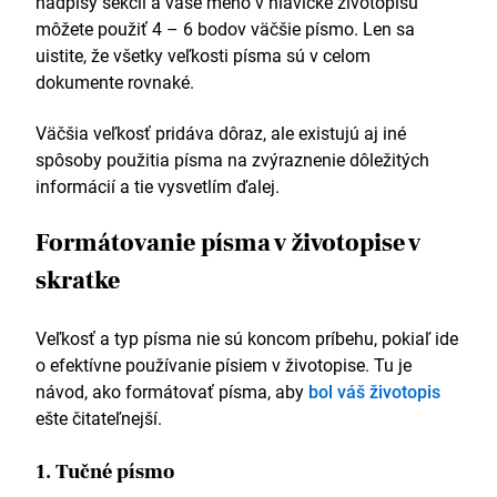
nadpisy sekcií a vaše meno v hlavičke životopisu
môžete použiť 4 – 6 bodov väčšie písmo. Len sa
uistite, že všetky veľkosti písma sú v celom
dokumente rovnaké.
Väčšia veľkosť pridáva dôraz, ale existujú aj iné
spôsoby použitia písma na zvýraznenie dôležitých
informácií a tie vysvetlím ďalej.
Formátovanie písma v životopise v
skratke
Veľkosť a typ písma nie sú koncom príbehu, pokiaľ ide
o efektívne používanie písiem v životopise. Tu je
návod, ako formátovať písma, aby
bol váš životopis
ešte čitateľnejší.
1. Tučné písmo