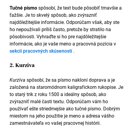
Tučné písmo
spôsobí, že text bude pôsobiť tmavšie a
ťažšie. Je to skvelý spôsob, ako zvýrazniť
najdôležitejšie informácie. Odporúčam však, aby ste
ho nepoužívali príliš často, pretože by stratilo na
pôsobivosti. Vyhraďte si ho pre najdôležitejšie
informácie, ako je vaše meno a pracovná pozícia v
sekcii pracovných skúseností
.
2. Kurzíva
Kurzíva
spôsobí, že sa písmo nakloní doprava a je
založená na staromódnom kaligrafickom rukopise. Je
to starý trik z roku 1500 a ideálny spôsob, ako
zvýrazniť malé časti textu. Odporúčam vám ho
používať ešte striedmejšie ako tučné písmo. Dobrým
miestom na jeho použitie je meno a adresa vášho
zamestnávateľa vo vašej pracovnej histórii.