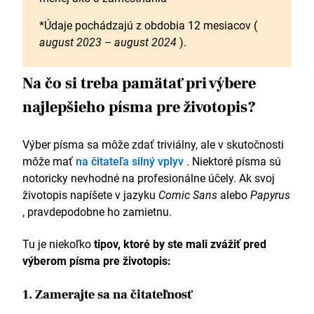
*Údaje pochádzajú z obdobia 12 mesiacov (
august 2023 – august 2024
).
Na čo si treba pamätať pri výbere
najlepšieho písma pre životopis?
Výber písma sa môže zdať triviálny, ale v skutočnosti
môže mať
na čitateľa silný vplyv
. Niektoré písma sú
notoricky nevhodné na profesionálne účely. Ak svoj
životopis napíšete v jazyku
Comic Sans
alebo
Papyrus
, pravdepodobne ho zamietnu.
Tu je niekoľko
tipov, ktoré by ste mali zvážiť pred
výberom písma pre životopis:
1. Zamerajte sa na čitateľnosť