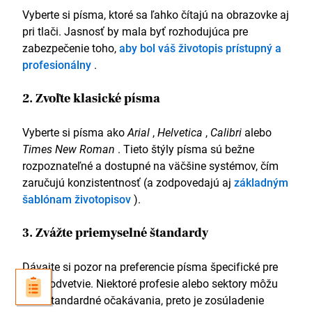
Vyberte si písma, ktoré sa ľahko čítajú na obrazovke aj
pri tlači. Jasnosť by mala byť rozhodujúca pre
zabezpečenie toho,
aby bol váš životopis prístupný a
profesionálny
.
2. Zvoľte klasické písma
Vyberte si písma ako
Arial
,
Helvetica
,
Calibri
alebo
Times New Roman
. Tieto štýly písma sú bežne
rozpoznateľné a dostupné na väčšine systémov, čím
zaručujú konzistentnosť (a zodpovedajú aj
základným
šablónam životopisov
).
3. Zvážte priemyselné štandardy
Dávajte si pozor na preferencie písma špecifické pre
dané odvetvie. Niektoré profesie alebo sektory môžu
mať štandardné očakávania, preto je zosúladenie