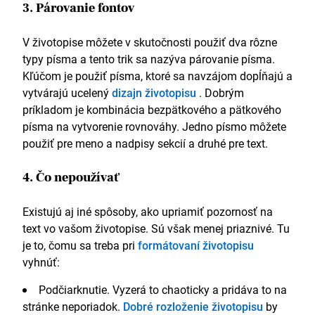
3. Párovanie fontov
V životopise môžete v skutočnosti použiť dva rôzne
typy písma a tento trik sa nazýva párovanie písma.
Kľúčom je použiť písma, ktoré sa navzájom dopĺňajú a
vytvárajú ucelený
dizajn životopisu
. Dobrým
príkladom je kombinácia bezpätkového a pätkového
písma na vytvorenie rovnováhy. Jedno písmo môžete
použiť pre meno a nadpisy sekcií a druhé pre text.
4. Čo nepoužívať
Existujú aj iné spôsoby, ako upriamiť pozornosť na
text vo vašom životopise. Sú však menej priaznivé. Tu
je to, čomu sa treba pri
formátovaní životopisu
vyhnúť:
Podčiarknutie. Vyzerá to chaoticky a pridáva to na
stránke neporiadok.
Dobré rozloženie životopisu
by