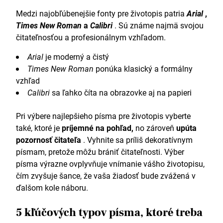
Medzi najobľúbenejšie fonty pre životopis patria
Arial
,
Times New Roman
a
Calibri
. Sú známe najmä svojou
čitateľnosťou a profesionálnym vzhľadom.
Arial
je moderný a čistý
Times New Roman
ponúka klasický a formálny
vzhľad
Calibri
sa ľahko číta na obrazovke aj na papieri
Pri výbere najlepšieho písma pre životopis vyberte
také, ktoré je
príjemné na pohľad,
no zároveň
upúta
pozornosť čitateľa
. Vyhnite sa príliš dekoratívnym
písmam, pretože môžu brániť čitateľnosti. Výber
písma výrazne ovplyvňuje vnímanie vášho životopisu,
čím zvyšuje šance, že vaša žiadosť bude zvážená v
ďalšom kole náboru.
5 kľúčových typov písma, ktoré treba