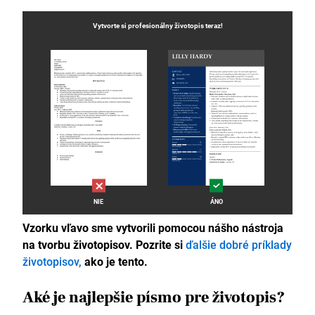
Vytvorte si profesionálny
životopis
teraz!
NIE
ÁNO
Vzorku vľavo sme vytvorili pomocou nášho nástroja
na tvorbu životopisov. Pozrite si
ďalšie dobré príklady
životopisov,
ako je tento.
Aké je najlepšie písmo pre životopis?