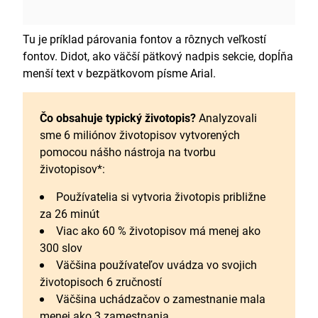
Tu je príklad párovania fontov a rôznych veľkostí
fontov. Didot, ako väčší pätkový nadpis sekcie, dopĺňa
menší text v bezpätkovom písme Arial.
Čo obsahuje typický životopis?
Analyzovali
sme 6 miliónov životopisov vytvorených
pomocou nášho nástroja na tvorbu
životopisov*:
Používatelia si vytvoria životopis približne
za 26 minút
Viac ako 60 % životopisov má menej ako
300 slov
Väčšina používateľov uvádza vo svojich
životopisoch 6 zručností
Väčšina uchádzačov o zamestnanie mala
menej ako 3 zamestnania