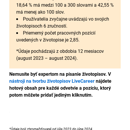
18,64 % má medzi 100 a 300 slovami a 42,55 %
má menej ako 100 slov.
Používatelia zvyčajne uvádzajú vo svojich
životopisoch 6 zručností.
Priemerný počet pracovných pozícií
uvedených v životopise je 2,85.
*Údaje pochádzajú z obdobia 12 mesiacov
(august 2023 – august 2024).
Nemusíte byť expertom na písanie životopisov. V
nástroji na tvorbu životopisov LiveCareer
nájdete
hotový obsah pre každé odvetvie a pozíciu, ktorý
potom môžete pridať jediným kliknutím.
*Údaje boli zhromažďované od júla 2023 do júna 2024.