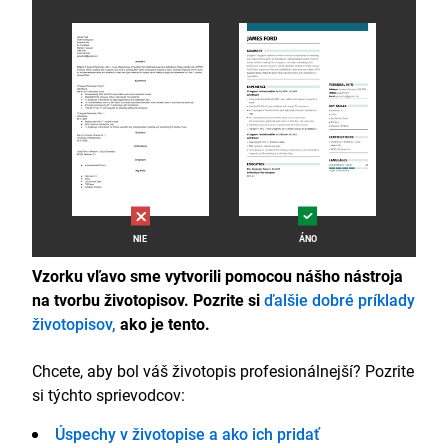
NIE
ÁNO
Vzorku vľavo sme vytvorili pomocou nášho nástroja
na tvorbu životopisov. Pozrite si
ďalšie dobré príklady
životopisov,
ako je tento.
Chcete, aby bol váš životopis profesionálnejší? Pozrite
si týchto sprievodcov:
Úspechy v životopise a ako ich pridať