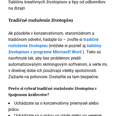
Šablóny kreatívnych životopisov a tipy od odborníkov
na dizajn
Tradičné rozloženie životopisu
Ak pôsobíte v konzervatívnom, staromódnom a
tradičnom odvetví, hádajte čo – zvoľte si
tradičné
rozloženie životopisu
(môžete si pozrieť aj
šablóny
životopisov v programe Microsoft Word
). Tieto sú
navrhnuté tak, aby bez problémov prešli
automatizovaným skríningovým softvérom, a verte mi,
v dnešnej dobe ich používajú všetky spoločnosti.
Zažiarte na pohovore. Dostaňte sa tam bezpečne.
Prečo si vybrať tradičné rozloženie životopisu v
Spojenom kráľovstve?
Uchádzate sa o konzervatívny priemysel alebo
prácu
Uchádzate sa o prácu vo vláde alebo vo verejnej