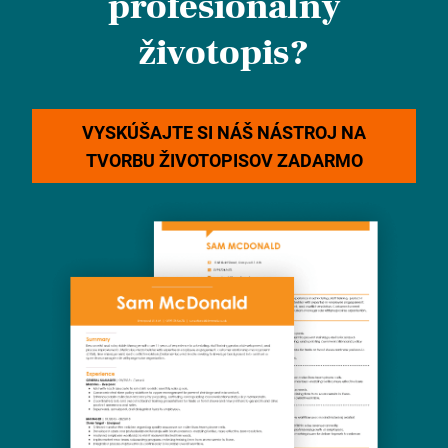
profesionálny
životopis?
VYSKÚŠAJTE SI NÁŠ NÁSTROJ NA
TVORBU ŽIVOTOPISOV ZADARMO