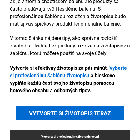
ak je v zlom a chaotickom balení. Zlé produkty sa
často predávajú kvôli lesklému baleniu. S
profesionálnou šablónou rozloženia životopisu bude
mať aj váš špičkový produkt fenomenálne balenie.
V tomto článku nájdete tipy, ako správne rozložiť
životopis. Uvidíte tiež príklady rozloženia životopisov a
šablónu, ktorú môžete použiť na svoje účely.
Vytvorte si efektívny životopis za pár minút.
Vyberte
si profesionálnu šablónu životopisu
a bleskovo
vyplňte každú časť svojho životopisu pomocou
hotového obsahu a odborných tipov.
VYTVORTE SI ŽIVOTOPIS TERAZ
Vytvorte si profesionálny
životopis
teraz!