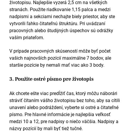
životopisu. Najlepšie vyzerá 2,5 cm na všetkých
stranách. Použite riadkovanie 1,15 palca a medzi
nadpismi a sekciami nechajte biely priestor, aby ste
vytvorili ľahko čitateľnú štruktúru. Pri uvádzaní
pracovných alebo študijných úspechov sú odrážky
vaším priateľom.
V prípade pracovných skúseností môže byť počet
vašich najnovších pozícií maximálne 7 bodov, ale
staršie pozície by nemali mať viac ako 3 body.
3. Použite ostré písmo pre životopis
Ak chcete ešte viac predĺžiť čas, ktorý môžu náborári
stráviť čítaním vášho životopisu bez toho, aby sa cítili
unavení alebo podráždení, vyberte si ostré a čitateľné
písmo. Pre hlavné informácie je najlepšia veľkosť
medzi 10 a 12, pre nadpisy o niečo väčšia. Nadpisy a
názvy pozícií by mali byť tiež tučné.