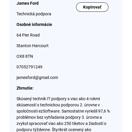
James Ford
Kopírovať
Technická podpora
Osobné informácie
64 Pier Road
Stanton Harcourt
OX8 8TN
07052791249
jamesford@gmail.com
Zhrnutie:
Skúsený technik IT podpory s viac ako 4 rokmi
skúseností s technickou podporou 2. úrovne v
spoločnosti ezSoftware. Samostatne vyriešil 97,6 %
problémov bez vyhľadania podpory 3. úrovne a
zvykol spracovať viac ako 250 tiketov a žiadostí o
podporu týždenne. Štyrikrát ocenený ako