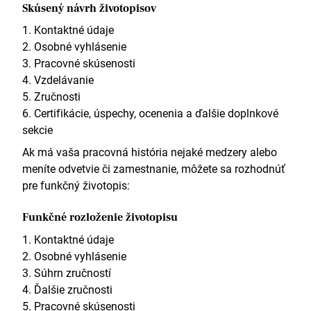
Skúsený návrh životopisov
Poskytol som pomoc 40 technikom T1 s ich
lístkami.
Kontaktné údaje
Zaškolil som 11 nových technických pracovníkov
Osobné vyhlásenie
T1 v oblasti firemných politík a procesov.
Pracovné skúsenosti
Vzdelávanie
Technik IT podpory (1. úroveň)
Zručnosti
ezSoftvér
Certifikácie, úspechy, ocenenia a ďalšie doplnkové
sekcie
2016 – 2017
Ak má vaša pracovná história nejaké medzery alebo
Spracovávam viac ako 150 lístkov T1 týždenne.
meníte odvetvie či zamestnanie, môžete sa rozhodnúť
98% miera spokojnosti zákazníkov.
pre funkčný životopis:
1x Zamestnanec mesiaca za okamžité nájdenie
riešenia kritického problému a jeho postúpenie
vývojovému tímu.
Funkčné rozloženie životopisu
Kontaktné údaje
Vzdelávanie
Osobné vyhlásenie
Bakalársky titul v odbore informatika (2.1)
Súhrn zručností
Ďalšie zručnosti
Univerzita v Northamptone
Pracovné skúsenosti