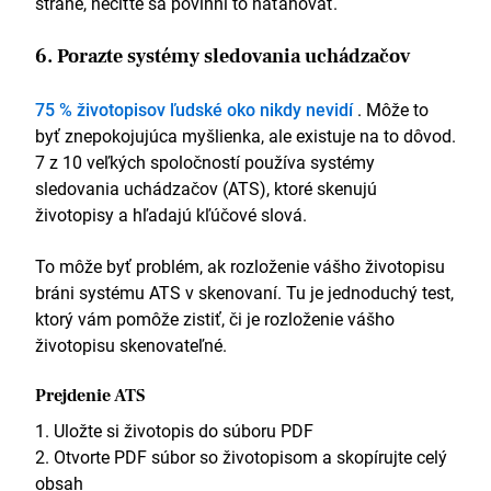
strane, necíťte sa povinní to naťahovať.
6. Porazte systémy sledovania uchádzačov
75 % životopisov ľudské oko nikdy nevidí
. Môže to
byť znepokojujúca myšlienka, ale existuje na to dôvod.
7 z 10 veľkých spoločností používa systémy
sledovania uchádzačov (ATS), ktoré skenujú
životopisy a hľadajú kľúčové slová.
To môže byť problém, ak rozloženie vášho životopisu
bráni systému ATS v skenovaní. Tu je jednoduchý test,
ktorý vám pomôže zistiť, či je rozloženie vášho
životopisu skenovateľné.
Prejdenie ATS
Uložte si životopis do súboru PDF
Otvorte PDF súbor so životopisom a skopírujte celý
obsah