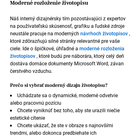
Moderné rozloženie životopisu
Náš interný dizajnérsky tím pozostávajúci z expertov
na používateľskú skúsenosť, grafiku a ľudské zdroje
neustále pracuje na moderných
návrhoch životopisov
,
ktoré zdôrazňujú silné stránky relevantné pre vaše
ciele. Ide o špičkové, úhľadné a
moderné rozloženia
životopisov
, ktoré budú pre náborára, ktorý celý deň
dostáva domáce dokumenty Microsoft Word, závan
čerstvého vzduchu.
Prečo si vybrať moderný dizajn životopisu?
Uchádzate sa o dynamické, moderné odvetvie
alebo pracovnú pozíciu
Chcete vyniknúť bez toho, aby ste urazili niečie
estetické cítenie
Chcete ukázať, že ste v obraze s najnovšími
trendmi, alebo dokonca predbiehate ich