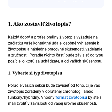
zamestnanec mesiaca za najlepšie reakčné časy a
mieru spokojnosti v tíme 95 technikov podpory.
Pripravený uplatniť tieto skúsenosti na pozícii 3.
úrovne v spoločnosti superWare.
1. Ako zostaviť životopis?
Skúsenosti
Každý dobrý a profesionálny životopis vyžaduje na
Technik IT podpory (2. úroveň)
začiatku vaše kontaktné údaje, osobné vyhlásenie k
ezSoftvér
životopisu a následne pracovné skúsenosti, vzdelanie
a zručnosti. Poradie týchto častí bude závisieť od typu
Marec 2017 – december 2020
pozície, o ktorú sa uchádzate, a od vašich skúseností.
Samostatne som riešil viac ako 250
používateľských tiketov a žiadostí o podporu
1. Vyberte si typ životopisu
týždenne.
Vyriešil 97,6 % problémov bez toho, aby sa obrátil
Poradie vašich sekcií bude závisieť od toho, či je váš
na pomoc T3.
4x Zamestnanec mesiaca za najlepší čas odozvy
životopis zoradený v obrátenej chronológii alebo
a mieru spokojnosti.
funkčný/hybridný. Vhodný
formát životopisu
by ste si
3x pochvala od vývojového tímu za presnú
mali zvoliť v závislosti od vašej úrovne skúseností.
dokumentáciu problémov, ktorá im umožnila odoslať
opravy v ten istý deň.