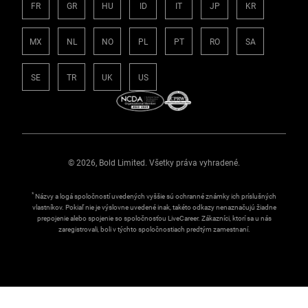
FR
GR
HU
ID
IT
JP
KR
MX
NL
NO
PL
PT
RO
SA
SE
TR
UK
US
© 2026, Bold Limited. Všetky práva vyhradené.
*
Názvy a logá spoločností uvedených vyššie sú ochranné známky ich príslušných
vlastníkov. Pokiaľ nie je výslovne uvedené inak, takéto odkazy nenaznačujú žiadne
prepojenie alebo spojenie so spoločnosťou LiveCareer. Zákazníci, ktorí sa u nás
zaregistrovali, boli v týchto spoločnostiach predtým zamestnaní.