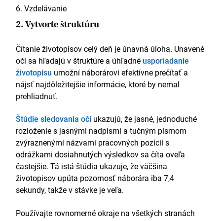
2016 – 2019
Vzdelávanie
Certifikácie
2. Vytvorte štruktúru
CompTIA A+: Sieť+, základy cloudu
Čítanie životopisov celý deň je únavná úloha. Unavené
MCSA: Windows 10
oči sa hľadajú v štruktúre a úhľadné
usporiadanie
Jazyky
životopisu
umožní náborárovi efektívne prečítať a
nájsť najdôležitejšie informácie, ktoré by nemal
Konverzačná francúzština
prehliadnuť.
Kľúčové zručnosti
Štúdie sledovania očí
ukazujú, že jasné, jednoduché
Windows 10
Linux
rozloženie s jasnými nadpismi a tučným písmom
Servisné centrum Jira
zvýraznenými názvami pracovných pozícií s
TOPdesk
odrážkami dosiahnutých výsledkov sa číta oveľa
Kreatívne myslenie
častejšie. Tá istá štúdia ukazuje, že väčšina
životopisov upúta pozornosť náborára iba 7,4
sekundy, takže v stávke je veľa.
Používajte rovnomerné okraje na všetkých stranách