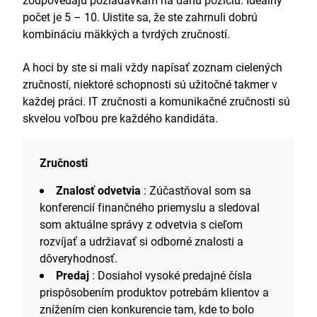
zodpovedajú požiadavkám na danú pozíciu. Ideálny
počet je 5 – 10. Uistite sa, že ste zahrnuli dobrú
kombináciu mäkkých a tvrdých zručností.
A hoci by ste si mali vždy napísať zoznam cielených
zručností, niektoré schopnosti sú užitočné takmer v
každej práci. IT zručnosti a komunikačné zručnosti sú
skvelou voľbou pre každého kandidáta.
Zručnosti
Znalosť odvetvia
: Zúčastňoval som sa
konferencií finančného priemyslu a sledoval
som aktuálne správy z odvetvia s cieľom
rozvíjať a udržiavať si odborné znalosti a
dôveryhodnosť.
Predaj
: Dosiahol vysoké predajné čísla
prispôsobením produktov potrebám klientov a
znížením cien konkurencie tam, kde to bolo