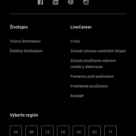
Životopis
LiveCareer
Tvorca životopisov
O nás
Šablóny životopisov
Zásady ochrany osobných údajov
Zásady používania súborov
cookie a sledovania
Prevencia proti podvodom
Podmienky používania
Kontakt
Vyberte región
SK
BR
CZ
DE
DK
ES
FI