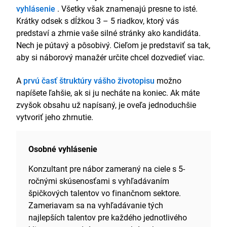
vyhlásenie
. Všetky však znamenajú presne to isté.
Krátky odsek s dĺžkou 3 – 5 riadkov, ktorý vás
predstaví a zhrnie vaše silné stránky ako kandidáta.
Nech je pútavý a pôsobivý. Cieľom je predstaviť sa tak,
aby si náborový manažér určite chcel dozvedieť viac.
A
prvú časť štruktúry vášho životopisu
možno
napíšete ľahšie, ak si ju necháte na koniec. Ak máte
zvyšok obsahu už napísaný, je oveľa jednoduchšie
vytvoriť jeho zhrnutie.
Osobné vyhlásenie
Konzultant pre nábor zameraný na ciele s 5-
ročnými skúsenosťami s vyhľadávaním
špičkových talentov vo finančnom sektore.
Zameriavam sa na vyhľadávanie tých
najlepších talentov pre každého jednotlivého