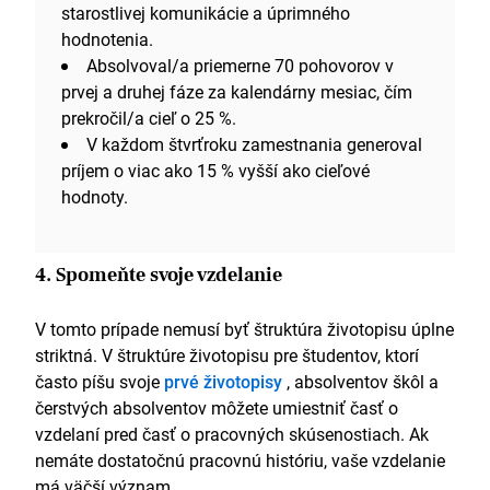
starostlivej komunikácie a úprimného
hodnotenia.
Absolvoval/a priemerne 70 pohovorov v
prvej a druhej fáze za kalendárny mesiac, čím
prekročil/a cieľ o 25 %.
V každom štvrťroku zamestnania generoval
príjem o viac ako 15 % vyšší ako cieľové
hodnoty.
4. Spomeňte svoje vzdelanie
V tomto prípade nemusí byť štruktúra životopisu úplne
striktná. V štruktúre životopisu pre študentov, ktorí
často píšu svoje
prvé životopisy
, absolventov škôl a
čerstvých absolventov môžete umiestniť časť o
vzdelaní pred časť o pracovných skúsenostiach. Ak
nemáte dostatočnú pracovnú históriu, vaše vzdelanie
má väčší význam.