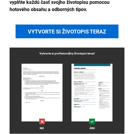
vyplňte každú časť svojho životopisu pomocou
hotového obsahu a odborných tipov.
VYTVORTE SI ŽIVOTOPIS TERAZ
Vytvorte si profesionálny
životopis
teraz!
NIE
ÁNO