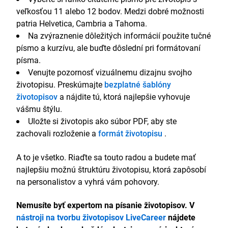
veľkosťou 11 alebo 12 bodov. Medzi dobré možnosti
patria Helvetica, Cambria a Tahoma.
Na zvýraznenie dôležitých informácií použite tučné
písmo a kurzívu, ale buďte dôslední pri formátovaní
písma.
Venujte pozornosť vizuálnemu dizajnu svojho
životopisu. Preskúmajte
bezplatné šablóny
životopisov
a nájdite tú, ktorá najlepšie vyhovuje
vášmu štýlu.
Uložte si životopis ako súbor PDF, aby ste
zachovali rozloženie a
formát životopisu
.
A to je všetko. Riaďte sa touto radou a budete mať
najlepšiu možnú štruktúru životopisu, ktorá zapôsobí
na personalistov a vyhrá vám pohovory.
Nemusíte byť expertom na písanie životopisov. V
nástroji na tvorbu životopisov LiveCareer
nájdete