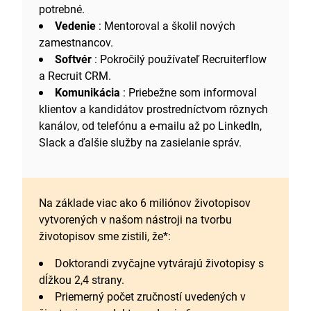
potrebné.
Vedenie
: Mentoroval a školil nových
zamestnancov.
Softvér
: Pokročilý používateľ Recruiterflow
a Recruit CRM.
Komunikácia
: Priebežne som informoval
klientov a kandidátov prostredníctvom rôznych
kanálov, od telefónu a e-mailu až po LinkedIn,
Slack a ďalšie služby na zasielanie správ.
Na základe viac ako 6 miliónov životopisov
vytvorených v našom nástroji na tvorbu
životopisov sme zistili, že*:
Doktorandi zvyčajne vytvárajú životopisy s
dĺžkou 2,4 strany.
Priemerný počet zručností uvedených v