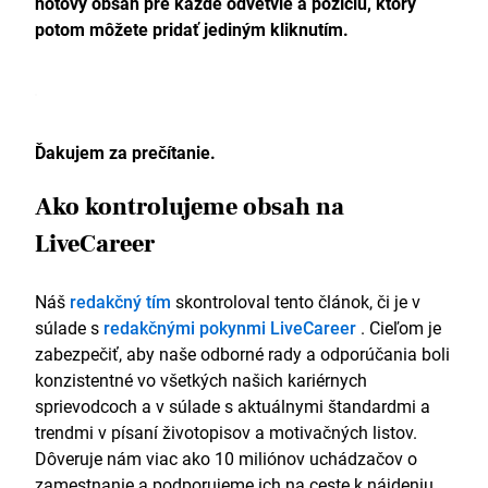
hotový obsah pre každé odvetvie a pozíciu, ktorý
potom môžete pridať jediným kliknutím.
Ďakujem za prečítanie.
Ako kontrolujeme obsah na
LiveCareer
Náš
redakčný tím
skontroloval tento článok, či je v
súlade s
redakčnými pokynmi LiveCareer
. Cieľom je
zabezpečiť, aby naše odborné rady a odporúčania boli
konzistentné vo všetkých našich kariérnych
sprievodcoch a v súlade s aktuálnymi štandardmi a
trendmi v písaní životopisov a motivačných listov.
Dôveruje nám viac ako 10 miliónov uchádzačov o
zamestnanie a podporujeme ich na ceste k nájdeniu