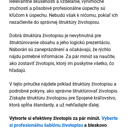
Relevantné skúsenosti a vzdelanie, výnimočné
zručnosti a pôsobivé profesionálne úspechy sú
kľúčom k úspechu. Nebudú však k ničomu, pokiaľ ich
nezačleníte do správnej štruktúry životopisu.
Dobrá štruktúra životopisu je nevyhnutná pre
štruktúrovanie obsahu a jeho logickú prezentáciu.
Náborári sú zaneprázdnení a očakávajú, že rýchlo
nájdu potrebné informácie. Za pár minút sa naučíte,
ako zostaviť životopis, ktorý im poskytne všetko, čo
hľadajú.
V tejto príručke nájdete príklad štruktúry životopisu a
podrobné pokyny, ako správne štruktúrovať životopis.
Získajte štruktúru životopisu pre Spojené kráľovstvo,
ktorá spĺňa štandardy, a už nehľadajte ďalej.
Vytvorte si efektívny životopis za pár minút.
Vyberte
si profesionálnu šablónu životopisu
a bleskovo