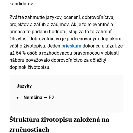
kandidátov.
Zvážte zahrnutie jazykov, ocenení, dobrovoľníctva,
projektov a záľub a záujmov. Ak je to relevantné a
prináša to pridanú hodnotu, stojí za to to zahrnúť.
Obzvlášť dobrovoľníctvo je podceňovaným doplnkom
vášho životopisu. Jeden
prieskum
dokonca ukázal, že
až 64 % osôb s rozhodovacou právomocou v oblasti
náboru považovalo dobrovoľníctvo za dôležitý
doplnok životopisu.
Jazyky
Nemčina
— B2
Štruktúra životopisu založená na
zručnostiach