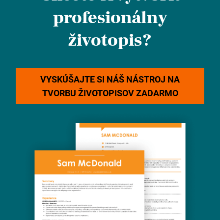
profesionálny
životopis?
VYSKÚŠAJTE SI NÁŠ NÁSTROJ NA
TVORBU ŽIVOTOPISOV ZADARMO