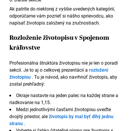
Ak patríte do niektorej z vyššie uvedených kategórií,
odporúčame vám pozrieť si nášho sprievodcu, ako
napísať životopis založený na zručnostiach.
Rozloženie životopisu v Spojenom
kráľovstve
Profesionálna štruktúra životopisu nie je len o poradí
sekcií. Je to aj o celkovej prezentácii a
rozložení
životopisu
. Tu je návod, ako navrhnúť životopis, aby
zostal prehľadný:
Okraje nastavte na jeden palec na každej strane a
riadkovanie na 1,15.
Medzi jednotlivými časťami životopisu uveďte
dvojitý priestor, ale
životopis by mal byť dlhý jednu
stranu
.
Vyberte si ľahko čitateľné písmo pre životopis s