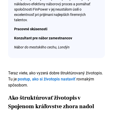
nákladovo efektívny náborový proces a pomáhať
spoločnosti FinPower v jej neustálom úsilí o
excelentnosť pri prijímaní najlepších firemných
talentov.
Pracovné skúsenosti
Konzultant pre nábor zamestnancov
Nábor do mestského cechu, Londýn
Júl 2015 – súčasnosť
Vyhľadával som vysokokvalitných kandidátov pre
popredné finančné inštitúcie so sídlom v City of
Teraz viete, ako vyzerá dobre štruktúrovaný životopis.
London a v zahraničí.
Tu je
postup, ako si životopis nastaviť
rovnakým
Dosiahol som vynikajúcu spätnú väzbu od
spôsobom.
náborových manažérov, pričom miera spokojnosti s
prijatými zamestnancami presiahla 90 %.
Ako štruktúrovať životopis v
Starostlivo priraďoval kandidátov k požiadavkám
klienta prostredníctvom starostlivej komunikácie a
Spojenom kráľovstve zhora nadol
úprimného hodnotenia.
Absolvoval/a priemerne 70 pohovorov v prvej a