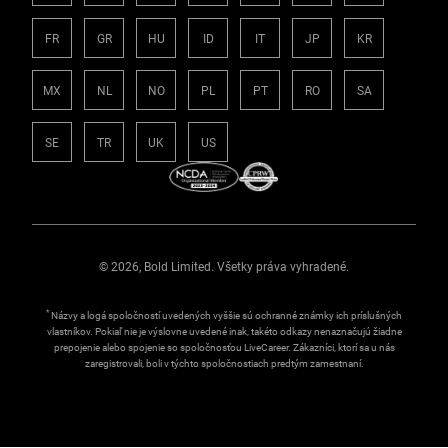
FR
GR
HU
ID
IT
JP
KR
MX
NL
NO
PL
PT
RO
SA
SE
TR
UK
US
© 2026, Bold Limited. Všetky práva vyhradené.
*
Názvy a logá spoločností uvedených vyššie sú ochranné známky ich príslušných
vlastníkov. Pokiaľ nie je výslovne uvedené inak, takéto odkazy nenaznačujú žiadne
prepojenie alebo spojenie so spoločnosťou LiveCareer. Zákazníci, ktorí sa u nás
zaregistrovali, boli v týchto spoločnostiach predtým zamestnaní.