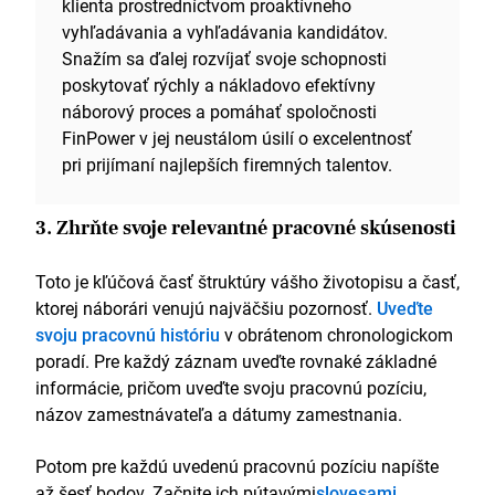
klienta prostredníctvom proaktívneho
vyhľadávania a vyhľadávania kandidátov.
Snažím sa ďalej rozvíjať svoje schopnosti
poskytovať rýchly a nákladovo efektívny
náborový proces a pomáhať spoločnosti
FinPower v jej neustálom úsilí o excelentnosť
pri prijímaní najlepších firemných talentov.
3. Zhrňte svoje relevantné pracovné skúsenosti
Toto je kľúčová časť štruktúry vášho životopisu a časť,
ktorej náborári venujú najväčšiu pozornosť.
Uveďte
svoju pracovnú históriu
v obrátenom chronologickom
poradí. Pre každý záznam uveďte rovnaké základné
informácie, pričom uveďte svoju pracovnú pozíciu,
názov zamestnávateľa a dátumy zamestnania.
Potom pre každú uvedenú pracovnú pozíciu napíšte
až šesť bodov. Začnite ich pútavými
slovesami