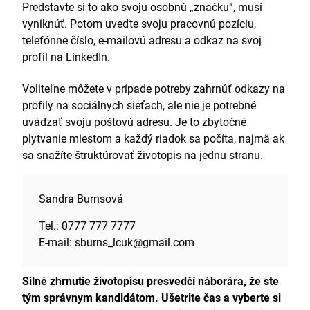
zamestnancov.
Predstavte si to ako svoju osobnú „značku“, musí
Softvér
: Pokročilý používateľ Recruiterflow a
vyniknúť. Potom uveďte svoju pracovnú pozíciu,
Recruit CRM.
telefónne číslo, e-mailovú adresu a odkaz na svoj
Komunikácia
: Priebežne som informoval klientov
profil na LinkedIn.
a kandidátov prostredníctvom rôznych kanálov, od
telefónu a e-mailu až po LinkedIn, Slack a ďalšie
Voliteľne môžete v prípade potreby zahrnúť odkazy na
služby na zasielanie správ.
profily na sociálnych sieťach, ale nie je potrebné
Jazyky
uvádzať svoju poštovú adresu. Je to zbytočné
plytvanie miestom a každý riadok sa počíta, najmä ak
Nemčina
— B2
sa snažíte štruktúrovať životopis na jednu stranu.
Sandra Burnsová
Tel.: 0777 777 7777
E-mail: sburns_lcuk@gmail.com
Silné zhrnutie životopisu presvedčí náborára, že ste
tým správnym kandidátom. Ušetrite čas a vyberte si