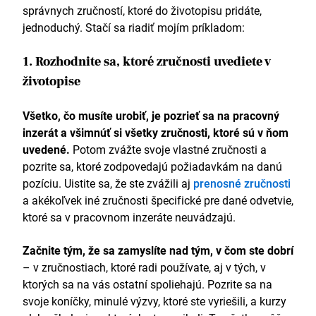
správnych zručností, ktoré do životopisu pridáte,
jednoduchý. Stačí sa riadiť mojím príkladom:
1. Rozhodnite sa, ktoré zručnosti uvediete v
životopise
Všetko, čo musíte urobiť, je pozrieť sa na pracovný
inzerát a všimnúť si všetky zručnosti, ktoré sú v ňom
uvedené.
Potom zvážte svoje vlastné zručnosti a
pozrite sa, ktoré zodpovedajú požiadavkám na danú
pozíciu. Uistite sa, že ste zvážili aj
prenosné zručnosti
a akékoľvek iné zručnosti špecifické pre dané odvetvie,
ktoré sa v pracovnom inzeráte neuvádzajú.
Začnite tým, že sa zamyslíte nad tým, v čom ste dobrí
– v zručnostiach, ktoré radi používate, aj v tých, v
ktorých sa na vás ostatní spoliehajú. Pozrite sa na
svoje koníčky, minulé výzvy, ktoré ste vyriešili, a kurzy