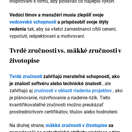
inšpirovaní k tomu, aby podávali čo najlepší výkon.
Vedúci tímov a manažéri musia zlepšiť svoje
vodcovské schopnosti
a prispôsobiť svoje štýly
vedenia
tak, aby sa všetci zamestnanci cítili cenení,
vypočutí, rešpektovaní a motivovaní.
Tvrdé zručnosti vs. mäkké zručnosti v
životopise
Tvrdé zručnosti
zahŕňajú merateľné schopnosti, ako
je znalosť softvéru alebo technické znalosti
, ale
zahŕňajú aj
zručnosti v oblasti riadenia projektov
, ako
je plánovanie, rozvrhovanie a riadenie rizík. Tieto
kvantifikovateľné zručnosti možno preukázať
prostredníctvom certifikátov, titulov alebo hodnotení.
Na druhej strane,
mäkké zručnosti v životopise
sa