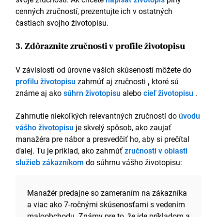
cenných zručností, prezentujte ich v ostatných
častiach svojho životopisu.
3. Zdôraznite zručnosti v profile životopisu
V závislosti od úrovne vašich skúseností môžete do
profilu životopisu
zahrnúť aj zručnosti
,
ktoré sú
známe aj ako
súhrn životopisu
alebo
cieľ životopisu
.
Zahrnutie niekoľkých relevantných zručností do
úvodu
vášho životopisu
je skvelý spôsob, ako zaujať
manažéra pre nábor a presvedčiť ho, aby si prečítal
ďalej. Tu je príklad, ako zahrnúť
zručnosti v oblasti
služieb zákazníkom
do súhrnu vášho životopisu:
Manažér predajne so zameraním na zákazníka
a viac ako 7-ročnými skúsenosťami s vedením
maloobchodu. Známy pre to, že ide príkladom a