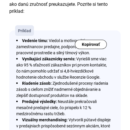
ako danú zručnosť preukazujete. Pozrite si tento
príklad:
Príklad
Vedenie tímu:
Viedol a motivoval tím
Kopírovať
zamestnancov predajne, podporoval pozitívne
pracovné prostredie a silný tímový výkon.
Vynikajúci zákaznícky servis:
Vyriešili sme viac
ako 95 % sťažností zákazníkov pri prvom kontakte,
čo nám pomohlo udržať si 4,8-hviezdičkové
hodnotenie obchodu v službe Recenzie Google.
Riadenie zásob:
Zjednodušené procesy riadenia
zásob s cieľom znížiť nadmerné objednávanie a
zlepšiť dostupnosť produktov na sklade.
Predajné výsledky:
Neustále prekračovali
mesačné predajné ciele, čo prispelo k 12 %
medziročnému rastu tržieb.
Vizuálny merchandising:
Vytvorili pútavé displeje
v predajniach prispôsobené sezónnym akciám, ktoré