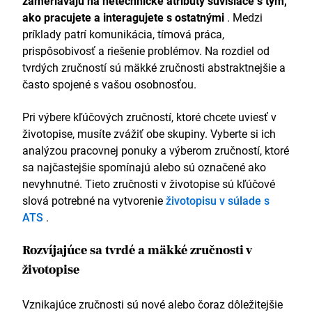
zameriavajú na netechnické atribúty súvisiace s tým,
ako pracujete a interagujete s ostatnými
. Medzi
príklady patrí komunikácia, tímová práca,
prispôsobivosť a riešenie problémov. Na rozdiel od
tvrdých zručností sú mäkké zručnosti abstraktnejšie a
často spojené s vašou osobnosťou.
Pri výbere kľúčových zručností, ktoré chcete uviesť v
životopise, musíte zvážiť obe skupiny. Vyberte si ich
analýzou pracovnej ponuky a výberom zručností, ktoré
sa najčastejšie spomínajú alebo sú označené ako
nevyhnutné. Tieto zručnosti v životopise sú kľúčové
slová potrebné na vytvorenie
životopisu v súlade s
ATS
.
Rozvíjajúce sa tvrdé a mäkké zručnosti v
životopise
Vznikajúce zručnosti sú nové alebo čoraz dôležitejšie