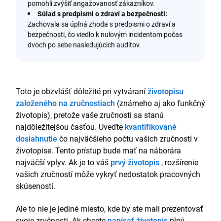
pomohli zvýšiť angažovanosť zákazníkov.
Súlad s predpismi o zdraví a bezpečnosti:
Zachovala sa úplná zhoda s predpismi o zdraví a
bezpečnosti, čo viedlo k nulovým incidentom počas
dvoch po sebe nasledujúcich auditov.
Toto je obzvlášť dôležité pri vytváraní
životopisu
založeného na zručnostiach
(známeho aj ako funkčný
životopis), pretože vaše zručnosti sa stanú
najdôležitejšou časťou. Uveďte
kvantifikované
dosiahnutie
čo najväčšieho počtu vašich zručností v
životopise. Tento prístup bude mať na náborára
najväčší vplyv. Ak je to váš
prvý životopis
, rozšírenie
vašich zručností môže vykryť nedostatok pracovných
skúseností.
Ale to nie je jediné miesto, kde by ste mali prezentovať
svoje zručnosti. Ak chcete
napísať životopis
plný