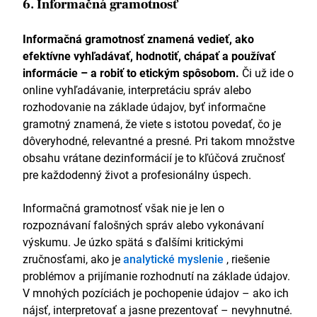
6. Informačná gramotnosť
Informačná gramotnosť znamená vedieť, ako
efektívne vyhľadávať, hodnotiť, chápať a používať
informácie – a robiť to etickým spôsobom.
Či už ide o
online vyhľadávanie, interpretáciu správ alebo
rozhodovanie na základe údajov, byť informačne
gramotný znamená, že viete s istotou povedať, čo je
dôveryhodné, relevantné a presné. Pri takom množstve
obsahu vrátane dezinformácií je to kľúčová zručnosť
pre každodenný život a profesionálny úspech.
Informačná gramotnosť však nie je len o
rozpoznávaní falošných správ alebo vykonávaní
výskumu. Je úzko spätá s ďalšími kritickými
zručnosťami, ako je
analytické myslenie
, riešenie
problémov a prijímanie rozhodnutí na základe údajov.
V mnohých pozíciách je pochopenie údajov – ako ich
nájsť, interpretovať a jasne prezentovať – nevyhnutné.