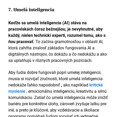
7. Umelá inteligencia
Keďže sa umelá inteligencia (AI) stáva na
pracoviskách čoraz bežnejšou, je nevyhnutné, aby
každý, nielen technickí experti, rozumel tomu, ako s
ňou pracovať.
To začína gramotnosťou v oblasti AI,
ktorá zahŕňa znalosť základov fungovania AI a
digitálnych nástrojov, čo dokážu a čo nedokážu a ako
sa uplatňujú v rôznych pracovných pozíciách.
Aby ľudia dobre fungovali popri umelej inteligencii,
musia si rozvíjať zručnosti, ktoré umelá inteligencia
nedokáže ľahko napodobniť
,
ako napríklad
kritické
myslenie
, emocionálnu inteligenciu, kreativitu a silnú
komunikáciu. Zatiaľ čo umelá inteligencia môže znížiť
bariéru pre konkrétne úlohy, zároveň zvyšuje latku pre
iné, a preto je kľúčové, aby vzdelávacie a školiace
programy pomáhali ľuďom rozvíjať ich jedinečné