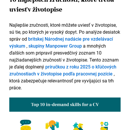
uviesť v životopise
Najlepšie zručnosti, ktoré môžete uviesť v životopise,
sú tie, po ktorých je vysoký dopyt. Po analýze desiatok
správ od
britskej Národnej nadácie pre vzdelávací
výskum
,
skupiny Manpower Group
a mnohých
ďalších som pripravil presvedčivý zoznam 10
najžiadanejších zručností v životopise. Tento zoznam
je ďalej doplnený
príručkou z roku 2025 o kľúčových
zručnostiach v životopise podľa pracovnej pozície
,
ktorá zabezpečuje relevantnosť pre vyvíjajúci sa trh
práce.