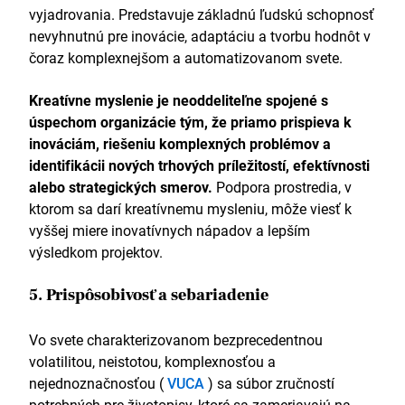
vyjadrovania. Predstavuje základnú ľudskú schopnosť
nevyhnutnú pre inovácie, adaptáciu a tvorbu hodnôt v
čoraz komplexnejšom a automatizovanom svete.
Kreatívne myslenie je neoddeliteľne spojené s
úspechom organizácie tým, že priamo prispieva k
inováciám, riešeniu komplexných problémov a
identifikácii nových trhových príležitostí, efektívnosti
alebo strategických smerov.
Podpora prostredia, v
ktorom sa darí kreatívnemu mysleniu, môže viesť k
vyššej miere inovatívnych nápadov a lepším
výsledkom projektov.
5. Prispôsobivosť a sebariadenie
Vo svete charakterizovanom bezprecedentnou
volatilitou, neistotou, komplexnosťou a
nejednoznačnosťou (
VUCA
) sa súbor zručností
potrebných pre životopisy, ktoré sa zameriavajú na