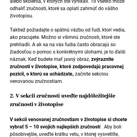
alebo školenia, v ktorých ste vynikali. To všetko môže
odhaliť zručnosti, ktoré sa oplatí zahrnúť do vášho
životopisu.
Taktiež požiadajte o spätnú väzbu od ľudí, ktorí vedia,
ako pracujete. Možno si všimnú zručnosti, ktoré ste
prehliadli. A ak sa na vás ľudia často obracajú so
žiadosťou o pomoc s konkrétnymi úlohami, je to ďalší
náznak. Keď budete mať jasný obraz,
zvýraznite
zručnosti v životopise, ktoré zodpovedajú pracovnej
pozícii, o ktorú sa uchádzate,
začnite sekciou
venovanou zručnostiam.
2. V sekcii zručností uveďte najdôležitejšie
zručnosti v životopise
V sekcii venovanej zručnostiam v životopise si chcete
vybrať 5 – 10 svojich najlepších zručností
. Aby boli
pôsobivejšie, uveďte krátku vetu, v ktorej vysvetlíte,