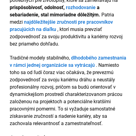
prispôsobivosť, odolnosť,
rozhodovanie
a
sebariadenie, stal mimoriadne dôležitým.
Patria
medzi
najdôležitejšie zručnosti pre pracovníkov
pracujúcich na diaľku
, ktorí musia prevziať
zodpovednosť za svoju produktivitu a kariérny rozvoj
bez priameho dohľadu.
Tradičné modely stabilného,
dlhodobého zamestnania
v rámci jednej organizácie sa vytrácajú
. Namiesto
toho sa od ľudí čoraz viac očakáva, že prevezmú
zodpovednosť za svoju kariérnu dráhu a neustály
profesionálny rozvoj, pričom sa budú orientovať v
dynamickejšom prostredí charakterizovanom prácou
založenou na projektoch a potenciálne kratšími
pracovnými pomermi. To si vyžaduje samostatné
získavanie zručností a riadenie kariéry, aby sa
zachovala relevantnosť a zamestnateľnosť.