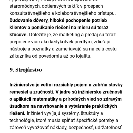
staromódnych, dotieravých taktík v prospech
konzultatívnejšieho a kolaboratívnejšieho prístupu.
Budovanie dôvery, hlboké pochopenie potrieb
klientov a ponúkanie riešení na mieru sú teraz
kľúčové.
Dôležité je, že marketing a predaj sú teraz
prepojené viac ako kedykoľvek predtým, zdieľajú
nástroje a poznatky a zameriavajú sa na celú cestu
zákazníka od povedomia až po lojalitu.
9. Strojárstvo
Inžinierstvo je veľmi rozsiahly pojem a zahŕňa stovky
remesiel a zručností. V jadre sú inžinierske zručnosti
o aplikácii matematiky a prírodných vied so zdravým
úsudkom na navrhovanie a vytváranie praktických
riešení.
Inžinieri vyvíjajú systémy, štruktúry a
technológie, ktoré musia spĺňať špecifické potreby a
zároveň vyvažovať náklady, bezpečnosť, udržateľnosť