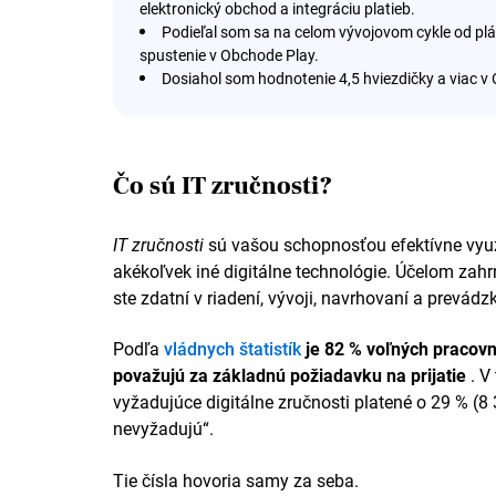
elektronický obchod a integráciu platieb.
Podieľal som sa na celom vývojovom cykle od pláno
spustenie v Obchode Play.
Dosiahol som hodnotenie 4,5 hviezdičky a viac v 
hodnotenia existujúcej aplikácie zo 4 hviezdičiek na
iterácie.
Vytvorené aplikácie a vylepšená kompatibilita v 
Spolupracoval s UX dizajnérmi na praktickej impl
Čo sú IT zručnosti?
prvkov.
Vzdelávanie
IT zručnosti
sú vašou schopnosťou efektívne využí
akékoľvek iné digitálne technológie. Účelom zahrn
Bakalár informatiky, x–x
ste zdatní v riadení, vývoji, navrhovaní a prevádz
Univerzita kráľovnej Márie v Londýne
Podľa
vládnych štatistík
je 82 % voľných pracovný
Zručnosti
považujú za základnú požiadavku na prijatie
. V
Riadenie času.
Dodržiavanie všetkých časových 
vyžadujúce digitálne zručnosti platené o 29 % (8 3
plánovania a používania agilnej metodiky.
nevyžadujú“.
Tímová práca.
Rozvíjal som úzke pracovné vzťahy
Pokyny pre materiálový dizajn.
Dôsledne dodržia
Tie čísla hovoria samy za seba.
zabezpečenie bezproblémovej publikácie v App Store