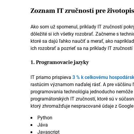
Android Studio.
Dôsledne som používal vývojové 
Zoznam IT zručností pre životopi
API a databázy.
Sebavedome a zručne pracoval s kó
Programovacie jazyky
Ako som už spomenul, príklady IT zručností pokrý
Java.
Pokročilý používateľ Javy pre tvorbu aplik
dôležité si ich všetky rozobrať. Začneme s techni
štruktúr a dedičnosti.
ktoré sa dajú ľahko naučiť a merať, ako naprík
Javascript.
Pokročilé používanie Javascriptový
ich rozobrať a pozrieť sa na príklady IT zručnost
kreatívne interaktívne prvky.
Jazyky
1. Programovacie jazyky
Mandarínčina – rodný jazyk
IT priamo prispieva
3 % k celkovému hospodárs
rastúcim významom naďalej rásť. A pre väčšinu ľ
programovania technológia jednoducho nemôže fun
programátorských IT zručností, ktoré sú v súčasn
ktorý zhromažďuje nespracované údaje z Google
Python
Jáva
Javascript