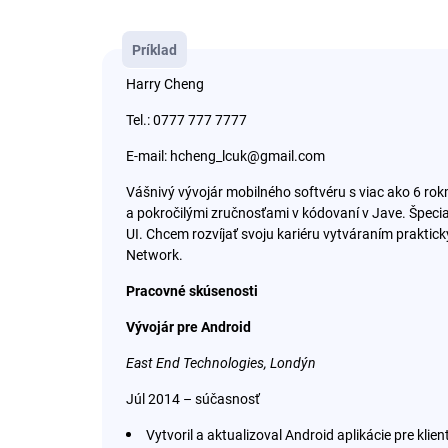
Príklad
Harry Cheng
Tel.: 0777 777 7777
E-mail: hcheng_lcuk@gmail.com
Vášnivý vývojár mobilného softvéru s viac ako 6 rokm
a pokročilými zručnosťami v kódovaní v Jave. Špeci
UI. Chcem rozvíjať svoju kariéru vytváraním praktick
Network.
Pracovné skúsenosti
Vývojár pre Android
East End Technologies, Londýn
Júl 2014 – súčasnosť
Vytvoril a aktualizoval Android aplikácie pre kli