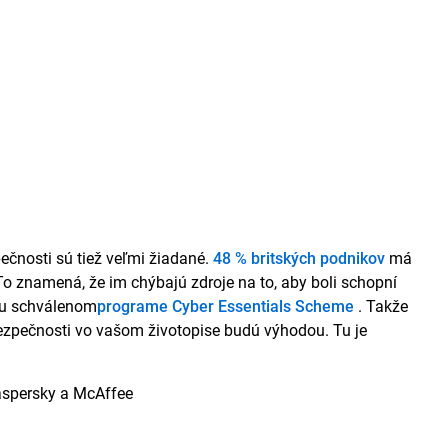
pečnosti sú tiež veľmi žiadané.
48 % britských podnikov
má
 To znamená, že im chýbajú zdroje na to, aby boli schopní
ou schválenom
programe Cyber Essentials Scheme
. Takže
 bezpečnosti vo vašom životopise budú výhodou. Tu je
aspersky a McAffee