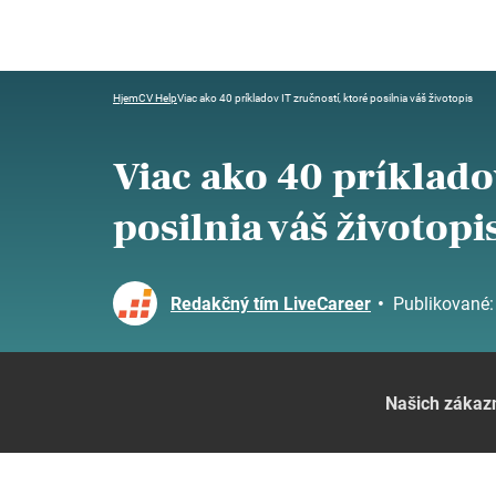
Hjem
CV Help
Viac ako 40 príkladov IT zručností, ktoré posilnia váš životopis
Viac ako 40 príklado
posilnia váš životopi
Redakčný tím LiveCareer
•
Publikované
Našich zákaz