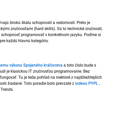
prostredie Android Studio na tvorbu kódu bez chýb.
s
dom tretích strán, ktorý napísali iní inžinieri.
vajú širokú škálu schopností a vedomostí. Preto je
ácií pre Android s obzvlášť podrobnou znalosťou dátových
ckými zručnosťami (hard skills). Sú to technické zručnosti,
lad schopnosť programovať v konkrétnom jazyku. Poďme si
ch frameworkov na tvorbu webových aplikácií so zameraním na
í pre každú hlavnú kategóriu.
kemu výkonu Spojeného kráľovstva
a toto číslo bude s
udí je klasickou IT zručnosťou programovanie. Bez
govať. Tu je teda pohľad na niektoré z najdôležitejších
osti žiadané. Toto poradie bolo prevzaté z
indexu PYPL
,
 Trends.