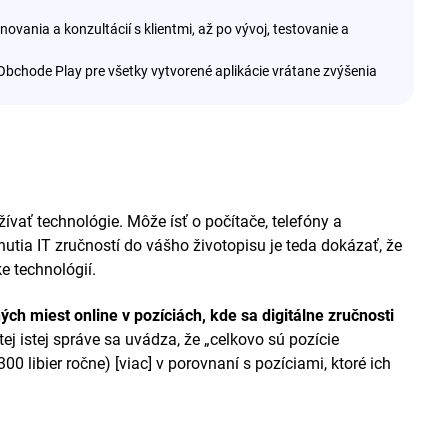
vania a konzultácií s klientmi, až po vývoj, testovanie a
Obchode Play pre všetky vytvorené aplikácie vrátane zvýšenia
 4,6 prostredníctvom starostlivo implementovanej novej
systéme Android od verzie 4.4 do 10.
ementácii kreatívnych statických a interaktívnych dizajnových
vať technológie. Môže ísť o počítače, telefóny a
utia IT zručností do vášho životopisu je teda dokázať, že
ke technológií.
ch miest online v pozíciách, kde sa digitálne zručnosti
 tej istej správe sa uvádza, že „celkovo sú pozície
harmonogramov projektu prostredníctvom starostlivého
00 libier ročne) [viac] v porovnaní s pozíciami, ktoré ich
 s kľúčovými tímami vrátane UX dizajnu a testerov na vývoji.
vané pokyny týkajúce sa všetkých základných prvkov pre
.