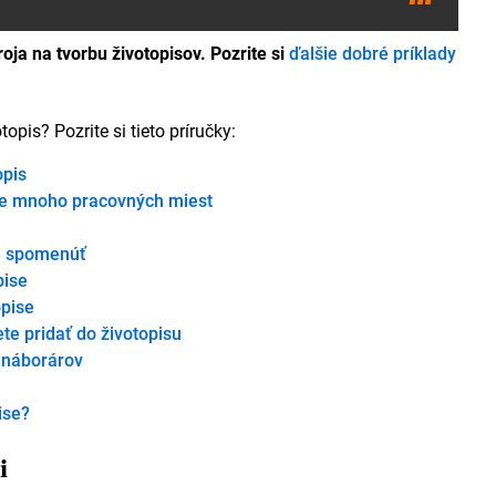
ja na tvorbu životopisov. Pozrite si
ďalšie dobré príklady
pis? Pozrite si tieto príručky:
opis
 pre mnoho pracovných miest
li spomenúť
pise
opise
te pridať do životopisu
 náborárov
ise?
i