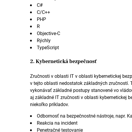
C#
C/C++
PHP
R
Objective-C
Rýchly
TypeScript
2. Kybernetická bezpečnosť
Zručnosti v oblasti IT v oblasti kybernetickej bez
v tejto oblasti nedostatok základných zručností.
vykonávať základné postupy stanovené vo vlád
aj základné IT zručnosti v oblasti kybernetickej
niekoľko príkladov.
Odbornosť na bezpečnostné nástroje, napr. K
Reakcia na incident
Penetračné testovanie