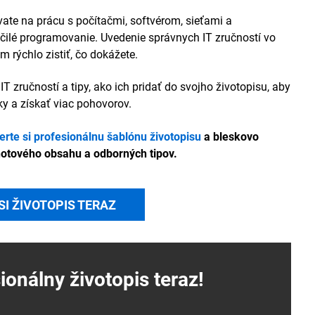
vate na prácu s počítačmi, softvérom, sieťami a
čilé programovanie. Uvedenie správnych IT zručností vo
ýchlo zistiť, čo dokážete.
IT zručností a tipy, ako ich pridať do svojho životopisu, aby
ky a získať viac pohovorov.
erte si profesionálnu šablónu životopisu
a bleskovo
hotového obsahu a odborných tipov.
SI ŽIVOTOPIS TERAZ
sionálny
životopis
teraz!