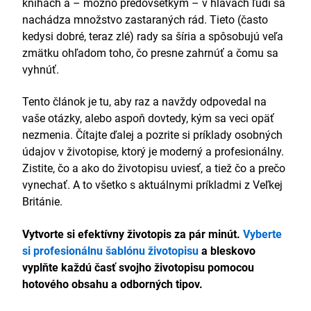
knihách a – možno predovšetkým – v hlavách ľudí sa
nachádza množstvo zastaraných rád. Tieto (často
kedysi dobré, teraz zlé) rady sa šíria a spôsobujú veľa
zmätku ohľadom toho, čo presne zahrnúť a čomu sa
vyhnúť.
Tento článok je tu, aby raz a navždy odpovedal na
vaše otázky, alebo aspoň dovtedy, kým sa veci opäť
nezmenia. Čítajte ďalej a pozrite si príklady osobných
údajov v životopise, ktorý je moderný a profesionálny.
Zistite, čo a ako do životopisu uviesť, a tiež čo a prečo
vynechať. A to všetko s aktuálnymi príkladmi z Veľkej
Británie.
Vytvorte si efektívny životopis za pár minút.
Vyberte
si profesionálnu šablónu životopisu
a bleskovo
vyplňte každú časť svojho životopisu pomocou
hotového obsahu a odborných tipov.