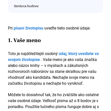
Správca budovy
Nahrávacie štúdiá WaterBridge, Birmingham
Marec 2018 – súčasnosť
Pri
písaní životopisu
uveďte tieto osobné údaje:
Dohliadal som na rozšírenie priestorov zvukového
štúdia a zabezpečil som jeho dokončenie 10 dní pred
1. Vaše meno
plánovaným termínom a v rámci rozpočtu.
Zjednodušené bezpečnostné detaily, úspora viac
Toto je najdôležitejší osobný
údaj, ktorý uvediete vo
ako 4 500 libier ročne.
Prerokovaná telekomunikačná zmluva, čím sa
svojom životopise
. Vaše meno je ako vaša značka
náklady znížili o 23 %.
alebo názov knihy – v mysliach a zákulisných
rozhovoroch náborárov sa stane skratkou pre vašu
Správca budovy
vhodnosť ako kandidáta. Nechajte svoje meno na
YIO LLC, Birmingham
začiatku životopisu a nechajte ho vyniknúť.
Máj 2015 – február 2018
Môžete to dosiahnuť tak, že ho zväčšíte ako ostatné
Organizoval som prípravy pred prenájmom viac
vaše osobné údaje. Veľkosť písma až o 8 bodov je v
ako 2 000 m2 kancelárskych a obchodných
poriadku. Použitie tučného písma funguje dobre aj s
priestorov.