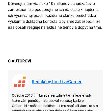
Dôveruje nám viac ako 10 miliónov uchádzačov o
zamestnanie a podporujeme ich na ceste k nájdeniu
ich vysnívanej práce. Každému článku predchádza
výskum a dôkladná kontrola, aby sme zabezpečili, že
náš obsah reaguje na aktuálne trendy a dopyt na trhu.
O AUTOROVI
Redakčný tím LiveCareer
Od roku 2013 tím LiveCareer zdieľa tie najlepšie rady,
ktoré vám pomôžu napredovať vo vašej kariére.
Odborníci z nášho redakčného tímu napísali viac ako sto
príručiek o tom, ako napísať dokonalý životopis alebo