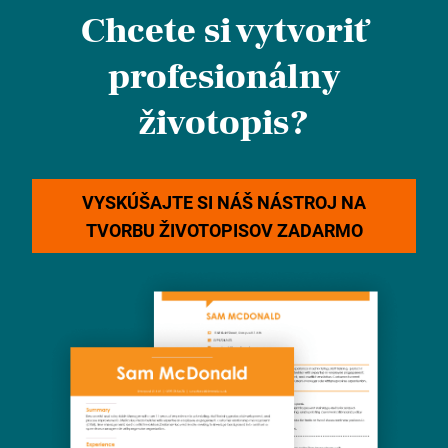
Chcete si vytvoriť
profesionálny
životopis?
VYSKÚŠAJTE SI NÁŠ NÁSTROJ NA
TVORBU ŽIVOTOPISOV ZADARMO