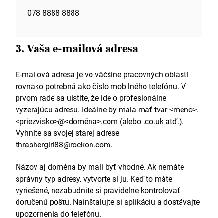
078 8888 8888
3. Vaša e-mailová adresa
E-mailová adresa je vo väčšine pracovných oblastí
rovnako potrebná ako číslo mobilného telefónu. V
prvom rade sa uistite, že ide o profesionálne
vyzerajúcu adresu. Ideálne by mala mať tvar <meno>.
<priezvisko>@<doména>.com (alebo .co.uk atď.).
Vyhnite sa svojej starej adrese
thrashergirl88@rockon.com.
Názov aj doména by mali byť vhodné. Ak nemáte
správny typ adresy, vytvorte si ju. Keď to máte
vyriešené, nezabudnite si pravidelne kontrolovať
doručenú poštu. Nainštalujte si aplikáciu a dostávajte
upozornenia do telefónu.