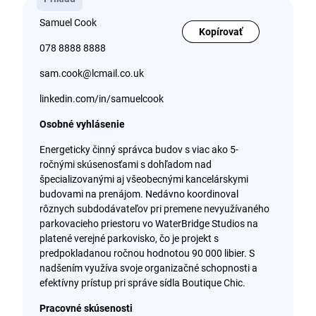
Samuel Cook
Kopírovať
078 8888 8888
sam.cook@lcmail.co.uk
linkedin.com/in/samuelcook
Osobné vyhlásenie
Energeticky činný správca budov s viac ako 5-
ročnými skúsenosťami s dohľadom nad
špecializovanými aj všeobecnými kancelárskymi
budovami na prenájom. Nedávno koordinoval
rôznych subdodávateľov pri premene nevyužívaného
parkovacieho priestoru vo WaterBridge Studios na
platené verejné parkovisko, čo je projekt s
predpokladanou ročnou hodnotou 90 000 libier. S
nadšením využíva svoje organizačné schopnosti a
efektívny prístup pri správe sídla Boutique Chic.
Pracovné skúsenosti