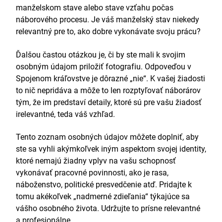
manželskom stave alebo stave vzťahu počas
náborového procesu. Je váš manželský stav niekedy
relevantný pre to, ako dobre vykonávate svoju prácu?
Ďalšou častou otázkou je, či by ste mali k svojim
osobným údajom priložiť fotografiu. Odpoveďou v
Spojenom kráľovstve je dôrazné „nie“. K vašej žiadosti
to nič nepridáva a môže to len rozptyľovať náborárov
tým, že im predstaví detaily, ktoré sú pre vašu žiadosť
irelevantné, teda váš vzhľad.
Tento zoznam osobných údajov môžete doplniť, aby
ste sa vyhli akýmkoľvek iným aspektom svojej identity,
ktoré nemajú žiadny vplyv na vašu schopnosť
vykonávať pracovné povinnosti, ako je rasa,
náboženstvo, politické presvedčenie atď. Pridajte k
tomu akékoľvek „nadmerné zdieľania“ týkajúce sa
vášho osobného života. Udržujte to prísne relevantné
a profesionálne.