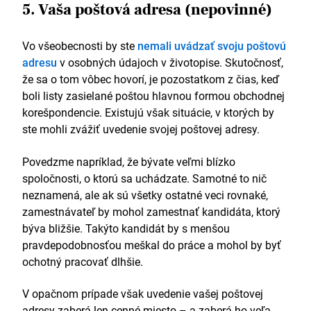
5. Vaša poštová adresa (nepovinné)
Vo všeobecnosti by ste
nemali uvádzať svoju poštovú
adresu
v osobných údajoch v životopise. Skutočnosť,
že sa o tom vôbec hovorí, je pozostatkom z čias, keď
boli listy zasielané poštou hlavnou formou obchodnej
korešpondencie. Existujú však situácie, v ktorých by
ste mohli zvážiť uvedenie svojej poštovej adresy.
Povedzme napríklad, že bývate veľmi blízko
spoločnosti, o ktorú sa uchádzate. Samotné to nič
neznamená, ale ak sú všetky ostatné veci rovnaké,
zamestnávateľ by mohol zamestnať kandidáta, ktorý
býva bližšie. Takýto kandidát by s menšou
pravdepodobnosťou meškal do práce a mohol by byť
ochotný pracovať dlhšie.
V opačnom prípade však uvedenie vašej poštovej
adresy zaberá len cenné miesto – a zaberá ho veľa.