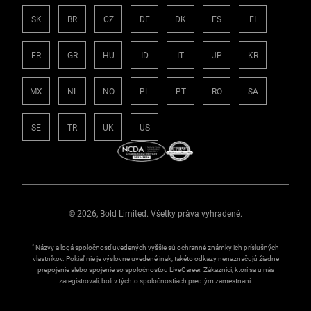
SK
BR
CZ
DE
DK
ES
FI
FR
GR
HU
ID
IT
JP
KR
MX
NL
NO
PL
PT
RO
SA
SE
TR
UK
US
© 2026, Bold Limited. Všetky práva vyhradené.
*
Názvy a logá spoločností uvedených vyššie sú ochranné známky ich príslušných
vlastníkov. Pokiaľ nie je výslovne uvedené inak, takéto odkazy nenaznačujú žiadne
prepojenie alebo spojenie so spoločnosťou LiveCareer. Zákazníci, ktorí sa u nás
zaregistrovali, boli v týchto spoločnostiach predtým zamestnaní.