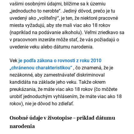
vašimi osobnými údajmi, blížime sa k územiu
„jednoducho to nerobte“. Jediný dôvod, prečo je tu
uvedený ako „voliteľný“, je ten, že niektoré pracovné
miesta vyžadujú, aby ste mali viac ako 18 rokov
(napríklad na podávanie alkoholu). Veľmi zriedkavo sa
v pracovnom inzeráte môže stať, že vás požiadajú o
uvedenie veku alebo dátumu narodenia.
Vek
je podľa zákona o rovnosti z roku 2010
„chránenou charakteristikou“
, čo znamená, že je
nezákonné, aby zamestnávateľ diskriminoval
kandidáta na základe jeho veku. Takže okrem
preukázania, že máte viac ako 18 rokov (čo môžete
urobiť jednoduchým vyhlásením, že máte viac ako 18
rokov), nie je dôvod ho zdieľať.
Osobné údaje v životopise – príklad dátumu
narodenia