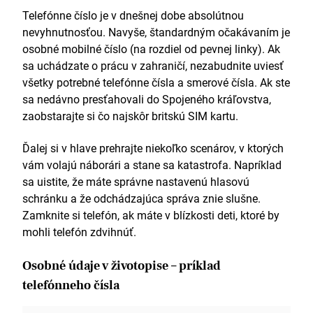
Telefónne číslo je v dnešnej dobe absolútnou
Nemčina – pokročilá
nevyhnutnosťou. Navyše, štandardným očakávaním je
osobné mobilné číslo (na rozdiel od pevnej linky). Ak
sa uchádzate o prácu v zahraničí, nezabudnite uviesť
všetky potrebné telefónne čísla a smerové čísla. Ak ste
sa nedávno presťahovali do Spojeného kráľovstva,
zaobstarajte si čo najskôr britskú SIM kartu.
Ďalej si v hlave prehrajte niekoľko scenárov, v ktorých
vám volajú náborári a stane sa katastrofa. Napríklad
sa uistite, že máte správne nastavenú hlasovú
schránku a že odchádzajúca správa znie slušne.
Zamknite si telefón, ak máte v blízkosti deti, ktoré by
mohli telefón zdvihnúť.
Osobné údaje v životopise – príklad
telefónneho čísla