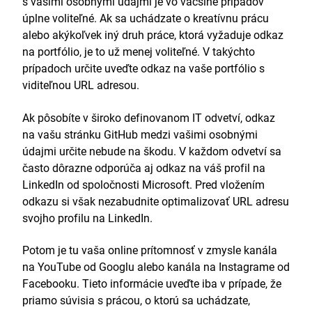
s vašimi osobnými údajmi je vo väčšine prípadov
úplne voliteľné. Ak sa uchádzate o kreatívnu prácu
alebo akýkoľvek iný druh práce, ktorá vyžaduje odkaz
na portfólio, je to už menej voliteľné. V takýchto
prípadoch určite uveďte odkaz na vaše portfólio s
viditeľnou URL adresou.
Ak pôsobíte v široko definovanom IT odvetví, odkaz
na vašu stránku GitHub medzi vašimi osobnými
údajmi určite nebude na škodu. V každom odvetví sa
často dôrazne odporúča aj odkaz na váš profil na
LinkedIn od spoločnosti Microsoft. Pred vložením
odkazu si však nezabudnite optimalizovať URL adresu
svojho profilu na LinkedIn.
Potom je tu vaša online prítomnosť v zmysle kanála
na YouTube od Googlu alebo kanála na Instagrame od
Facebooku. Tieto informácie uveďte iba v prípade, že
priamo súvisia s prácou, o ktorú sa uchádzate,