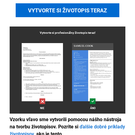
VYTVORTE SI ŽIVOTOPIS TERAZ
Vytvorte si profesionálny
životopis
teraz!
NIE
ÁNO
Vzorku vľavo sme vytvorili pomocou nášho nástroja
na tvorbu životopisov. Pozrite si
ďalšie dobré príklady
životopisov,
ako je tento.