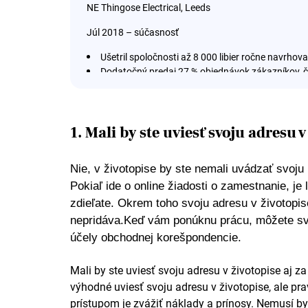
NE Thingose Electrical, Leeds
Júl 2018 – súčasnosť
Ušetril spoločnosti až 8 000 libier ročne navrho
Dodatočný predaj 27 % objednávok zákazníkov, čo
Zníženie prestojov vo veľkých inštaláciách o 1
napätím, kdekoľvek je to možné.
Koordinoval prácu až 5 subdodávateľov súčasne, 
7 dní.
1. Mali by ste uviesť svoju adresu 
Údržbársky elektrikár
Nie, v životopise by ste nemali uvádzať svoju
Mote Property Services, Leeds
Pokiaľ ide o online žiadosti o zamestnanie, j
zdieľate. Okrem toho svoju adresu v životopise
január 2016 – jún 2018
nepridáva.
Keď vám ponúknu prácu, môžete sv
Ušetrili sme spoločnosti viac ako 11 000 libier 
účely obchodnej korešpondencie.
vykonávaním reaktívnych údržbárskych prác bez pou
Pri reakciách na výzvy na údržbu porúch si udrža
Mali by ste uviesť svoju adresu v životopise aj za
Poradil som firemnému zákazníkovi, ako by mohol 
výhodné uviesť svoju adresu v životopise, ale 
viac ako 70 % len na poplatkoch za nadmernú kapac
prístupom je zvážiť náklady a prínosy. Nemusí by