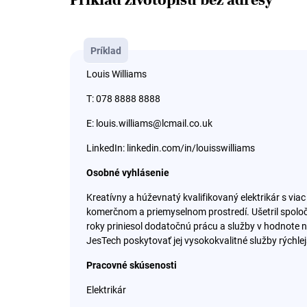
Príklad životopisu bez adresy
Príklad
Louis Williams
T: 078 8888 8888
E: louis.williams@lcmail.co.uk
LinkedIn: linkedin.com/in/louisswilliams
Osobné vyhlásenie
Kreatívny a húževnatý kvalifikovaný elektrikár s v
komerčnom a priemyselnom prostredí. Ušetril spoločn
roky priniesol dodatočnú prácu a služby v hodnote n
JesTech poskytovať jej vysokokvalitné služby rýchlejš
Pracovné skúsenosti
Elektrikár