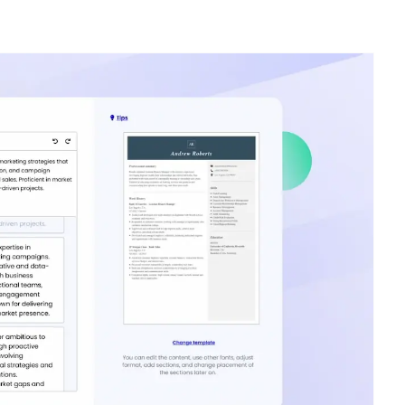
ri riešení nového druhu problému.
karta ECS (JIB), C2341567
inštalácie (C&G 2382-18, vrátane 18. vydania predpisov o
y A a B
návrhu jednosmerných napájacích zdrojov
odernou elektronikou