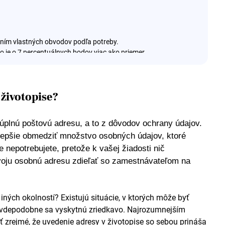
vaním vlastných obvodov podľa potreby.
 je o 7 percentuálnych bodov viac ako priemer.
6 – 21 % bezpečným testovaním komponentov v obvode a pod
čím skrátil čas potrebný na dokončenie veľkých zákaziek až o
v životopise?
 úplnú poštovú adresu, a to z dôvodov ochrany údajov.
e lepšie obmedziť množstvo osobných údajov, ktoré
 nepotrebujete, pretože k vašej žiadosti nič
oju osobnú adresu zdieľať so zamestnávateľom na
ročne na nákladoch na obstaranie schém a oneskoreniach
žitia schém, kedykoľvek to bolo možné.
l mieru odstránenia porúch na prvýkrát viac ako 80 %.
 iných okolností? Existujú situácie, v ktorých môže byť
znížiť svoj účinník, čo by mu potenciálne umožnilo ušetriť
pravdepodobne sa vyskytnú zriedkavo. Najrozumnejším
itu.
ť zrejmé, že uvedenie adresy v životopise so sebou prináša