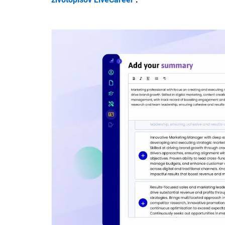
problémov alebo na myslenie nekonvenčných koľají p
Certifikácie a licencie
Karta kvalifikovaného pracovníka CSCS, modrá 
Ocenenie úrovne 3 v Požiadavkách na elektrické 
elektroinštaláciách BS7671:2018)
Vodičský preukaz Spojeného kráľovstva – skupin
Záľuby
Prevádzkovanie kanála lbry.tv o bezpečnosti a 
Dodatočná montáž starých Hi-Fi komponentov m