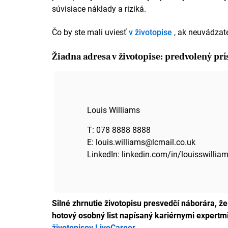
Vzdelávanie
súvisiace náklady a riziká.
Diplom NVQ úrovne 3 v odbore elektrotechnické služ
Čo by ste mali uviesť
v životopise
, ak neuvádzat
Stavebná škola v Leeds, Leeds, 2015
Žiadna adresa v životopise: predvolený prí
Úrovne A: Elektronika, Angličtina, Fyzika, 2010 – 20
Komunitná škola Tess Lichen, Leeds
8 skúšok GCSE (vrátane matematiky a angličtiny), 
Louis Williams
Komunitná škola Tess Lichen, Leeds
T: 078 8888 8888
Zručnosti
E: louis.williams@lcmail.co.uk
Hľadanie a analýza chýb: pri absencii schém sa 
LinkedIn: linkedin.com/in/louisswillia
Výstavba: kompetentný v oblasti elektrických oprá
Schopnosť porozumieť technickým plánom: pohodl
montážnych diagramov atď.
Tímová práca: neustála spolupráca s ostatnými el
zákazníkmi.
Silné zhrnutie životopisu presvedčí náborára, ž
Komunikácia: schopnosť efektívne komunikovať so
hotový osobný list napísaný kariérnymi expertmi
Inovácia: mať históriu uplatňovania základných p
životopisov LiveCareer
.