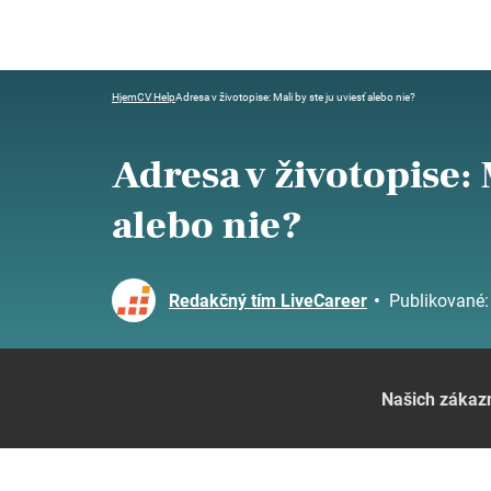
Hjem
CV Help
Adresa v životopise: Mali by ste ju uviesť alebo nie?
Adresa v životopise: 
alebo nie?
Redakčný tím LiveCareer
•
Publikované
Našich zákaz