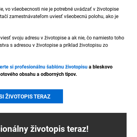
e, vo všeobecnosti nie je potrebné uvádzať v životopise
 stačí zamestnávateľom uviesť všeobecnú polohu, ako je
li uviesť svoju adresu v životopise a ak nie, čo namiesto toho
stva s adresou v životopise a príklad životopisu zo
erte si profesionálnu šablónu životopisu
a bleskovo
hotového obsahu a odborných tipov.
SI ŽIVOTOPIS TERAZ
sionálny
životopis
teraz!