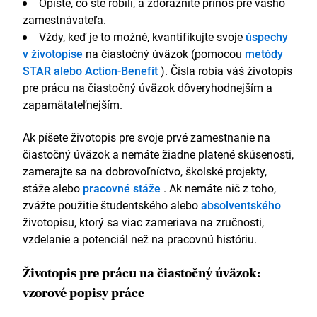
Opíšte, čo ste robili, a zdôraznite prínos pre vášho
zamestnávateľa.
Vždy, keď je to možné, kvantifikujte svoje
úspechy
v životopise
na čiastočný úväzok (pomocou
metódy
STAR alebo Action-Benefit
). Čísla robia váš životopis
pre prácu na čiastočný úväzok dôveryhodnejším a
zapamätateľnejším.
Ak píšete životopis pre svoje prvé zamestnanie na
čiastočný úväzok a nemáte žiadne platené skúsenosti,
zamerajte sa na dobrovoľníctvo, školské projekty,
stáže alebo
pracovné stáže
. Ak nemáte nič z toho,
zvážte použitie študentského alebo
absolventského
životopisu, ktorý sa viac zameriava na zručnosti,
vzdelanie a potenciál než na pracovnú históriu.
Životopis pre prácu na čiastočný úväzok:
vzorové popisy práce