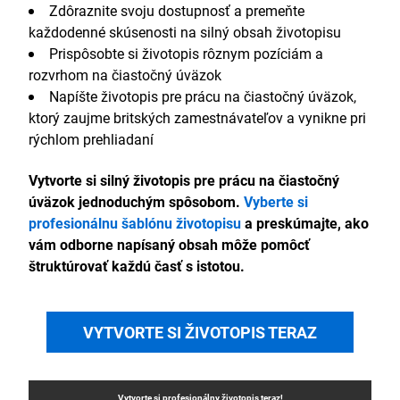
Zdôraznite svoju dostupnosť a premeňte
každodenné skúsenosti na silný obsah životopisu
Prispôsobte si životopis rôznym pozíciám a
rozvrhom na čiastočný úväzok
Napíšte životopis pre prácu na čiastočný úväzok,
ktorý zaujme britských zamestnávateľov a vynikne pri
rýchlom prehliadaní
Vytvorte si silný životopis pre prácu na čiastočný
úväzok jednoduchým spôsobom.
Vyberte si
profesionálnu šablónu životopisu
a preskúmajte, ako
vám odborne napísaný obsah môže pomôcť
štruktúrovať každú časť s istotou.
VYTVORTE SI ŽIVOTOPIS TERAZ
Vytvorte si profesionálny
životopis
teraz!