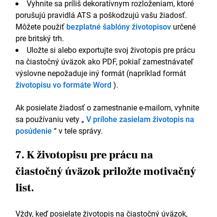
Vyhnite sa príliš dekoratívnym rozloženiam, ktoré
porušujú pravidlá ATS a poškodzujú vašu žiadosť.
Môžete použiť
bezplatné šablóny životopisov
určené
pre britský trh.
Uložte si alebo exportujte svoj životopis pre prácu
na čiastočný úväzok ako PDF, pokiaľ zamestnávateľ
výslovne nepožaduje iný formát (napríklad formát
životopisu vo formáte Word
).
Ak posielate žiadosť o zamestnanie e-mailom, vyhnite
sa používaniu vety „
V prílohe zasielam životopis na
posúdenie
“ v tele správy.
7. K životopisu pre prácu na
čiastočný úväzok priložte motivačný
list.
Vždy, keď posielate životopis na čiastočný úväzok,