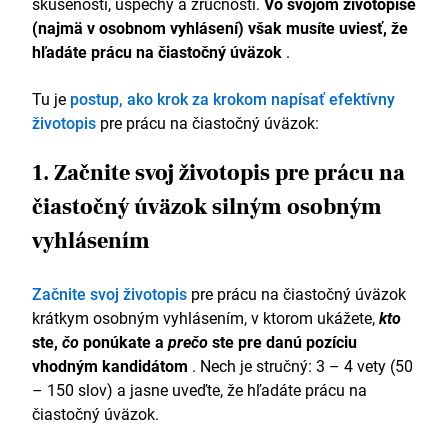
skúsenosti, úspechy a zručnosti.
Vo svojom životopise
(najmä v osobnom vyhlásení) však musíte uviesť,
že
hľadáte prácu na čiastočný úväzok
.
Tu je
postup, ako krok za krokom napísať efektívny
životopis
pre prácu na čiastočný úväzok:
1. Začnite svoj životopis pre prácu na
čiastočný úväzok silným osobným
vyhlásením
Začnite svoj životopis
pre prácu na čiastočný úväzok
krátkym osobným vyhlásením, v ktorom ukážete,
kto
ste,
čo
ponúkate a
prečo
ste pre danú pozíciu
vhodným kandidátom
. Nech je stručný: 3 – 4 vety (50
– 150 slov) a jasne uveďte, že hľadáte prácu na
čiastočný úväzok.