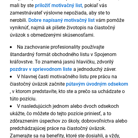
mali by ste
priložiť motivačný list,
pokiaľ vás
zamestnávateľ výslovne nepožiada, aby ste to
nerobili.
Dobre napísaný motivačný list
vám pomôže
vyniknúť, najmä ak píšete životopis na čiastočný
úväzok s obmedzenými skúsenosťami.
Na zachovanie profesionality používajte
štandardný formát obchodného listu v Spojenom
kráľovstve. To znamená jasnú hlavičku, zdvorilý
pozdrav v sprievodnom liste
a jednoduchý záver.
V hlavnej časti motivačného listu pre prácu na
čiastočný úväzok začnite
pútavým úvodným odsekom
, v ktorom predstavíte, kto ste a prečo sa uchádzate o
túto pozíciu.
V nasledujúcich jednom alebo dvoch odsekoch
ukážte, čo môžete do tejto pozície priniesť, a to
zdôraznením úspechov zo školy, dobrovoľníctva alebo
predchádzajúcej práce na čiastočný úväzok.
Zamerajte sa na benefity, ktoré ste dosiahli, a vždy,