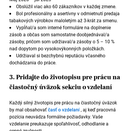
Obslúžil viac ako 60 zákazníkov v každej zmene.
Bol profesionálny a asertívny v odmietnutí predaja
tabakových výrobkov maloletým až 3-krát za smenu.
Vypĺňal/a som interné formuláre na doplnenie
zásob a občas som samostatne doobjednával/a
zásoby, pričom som udržiaval/a zásoby o 5 – 10 %
nad dopytom po vysokovýkonných položkách.
Udržiaval si bezchybnú reputáciu včasného
dochádzania do práce.
3. Pridajte do životopisu pre prácu na
čiastočný úväzok sekciu o vzdelaní
Každý silný životopis pre prácu na čiastočný úväzok
by mal obsahovať
časť o vzdelaní
, aj keď pracovná
pozícia neuvádza formálne požiadavky. Vaše
vzdelanie preukazuje spoľahlivosť, odhodlanie a
cenné zručnosti.