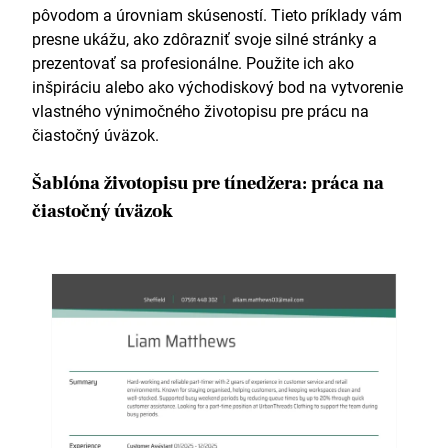
pôvodom a úrovniam skúseností. Tieto príklady vám
presne ukážu, ako zdôrazniť svoje silné stránky a
prezentovať sa profesionálne. Použite ich ako
inšpiráciu alebo ako východiskový bod na vytvorenie
vlastného výnimočného životopisu pre prácu na
čiastočný úväzok.
Šablóna životopisu pre tínedžera: práca na
čiastočný úväzok