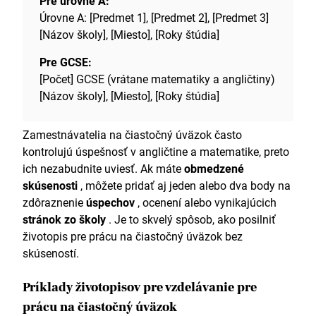
Pre úrovne A:
Úrovne A: [Predmet 1], [Predmet 2], [Predmet 3]
[Názov školy], [Miesto], [Roky štúdia]
Pre GCSE:
[Počet] GCSE (vrátane matematiky a angličtiny)
[Názov školy], [Miesto], [Roky štúdia]
Zamestnávatelia na čiastočný úväzok často
kontrolujú úspešnosť v angličtine a matematike, preto
ich nezabudnite uviesť. Ak máte
obmedzené
skúsenosti
, môžete pridať aj jeden alebo dva body na
zdôraznenie
úspechov
, ocenení alebo vynikajúcich
stránok zo školy
. Je to skvelý spôsob, ako posilniť
životopis pre prácu na čiastočný úväzok bez
skúseností.
Príklady životopisov pre vzdelávanie pre
prácu na čiastočný úväzok