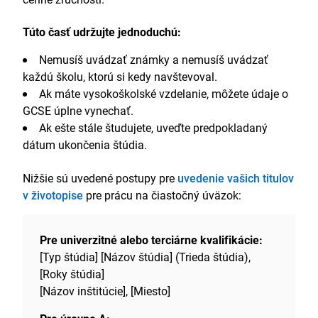
Túto časť udržujte jednoduchú:
Nemusíš uvádzať známky a nemusíš uvádzať
každú školu, ktorú si kedy navštevoval.
Ak máte vysokoškolské vzdelanie, môžete údaje o
GCSE úplne vynechať.
Ak ešte stále študujete, uveďte predpokladaný
dátum ukončenia štúdia.
Nižšie sú uvedené postupy pre
uvedenie vašich titulov
v životopise
pre prácu na čiastočný úväzok:
Pre univerzitné alebo terciárne kvalifikácie:
[Typ štúdia] [Názov štúdia] (Trieda štúdia),
[Roky štúdia]
[Názov inštitúcie], [Miesto]