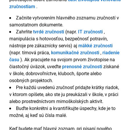
zručnostiam
.
Začnite vytvorením hlavného zoznamu zručností v
samostatnom dokumente.
Zahrňte
tvrdé zručnosti
(napr.
IT zručnosti
,
manipulácia s hotovosťou, bezpečnosť potravín,
nástroje pre zákaznícky servis) aj
mäkké zručnosti
(napr. tímová práca,
komunikačné zručnosti
,
riadenie
času
). Ak pracujete na svojom prvom životopise na
čiastočný úväzok, uveďte
prenosné zručnosti
získané
v škole, dobrovoľníctve, kluboch, športe alebo
osobných projektoch.
Pre každú uvedenú zručnosť pridajte krátky riadok,
v ktorom opíšete, ako ste ju preukázali v škole, v práci
alebo prostredníctvom mimoškolských aktivít.
Buďte konkrétni a kvantifikujte úspechy, kde je to
možné, aj keď sú čísla malé.
Keď budete mať hlavný zoznam, pri písaní nového