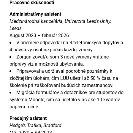
Pracovné skúsenosti
Administratívny asistent
Medzinárodná kancelária, Univerzita Leeds Unity,
Leeds
August 2023 – február 2026
V priemere odpovedal na 8 telefonických dopytov a
4 návštevy osobne počas každej zmeny.
Zorganizoval/a som 3 nové výmeny vrátane
prípravy víz a možností ubytovania.
Pripravoval a udržiaval podrobné poznámky k
zložitejším úlohám, čím LUU ušetril až 50 % času na
školenie pri zaškoľovaní budúcich zamestnancov.
Migrácia formulárov a dotazníkov pre študentov do
systému Moodle, čím sa ušetrilo viac ako 10 kvádrov
papiera ročne.
Predajný asistent
Hedge's Trafika, Bradford
Máj 2020 – júl 2023