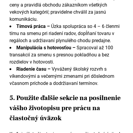
ceny a pravidlá obchodu zákazníkom všetkých
vekových kategórií; pravidelne chválil za jasnú
komunikáciu.
Tímová práca –
Úzka spolupráca so 4 – 6 členmi
tímu na smenu pri riadení radov, dopĺňaní tovaru v
regáloch a udržiavaní plynulého chodu predajne.
Manipulácia s hotovosťou –
Spracoval až 100
transakcií za smenu s presnou pokladňou a bez
rozdielov v hotovosti.
Riadenie času –
Vyvážený školský rozvrh s
víkendovými a večernými zmenami pri dôslednom
včasnom príchode a dodržiavaní termínov.
5. Použite ďalšie sekcie na posilnenie
vášho životopisu pre prácu na
čiastočný úväzok