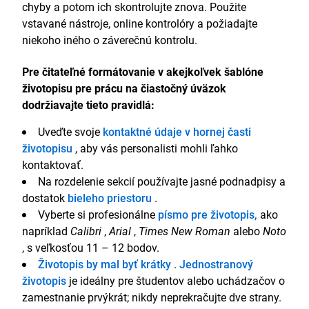
chyby a potom ich skontrolujte znova. Použite
vstavané nástroje, online kontrolóry a požiadajte
niekoho iného o záverečnú kontrolu.
Pre čitateľné formátovanie v akejkoľvek šablóne
životopisu pre prácu na čiastočný úväzok
dodržiavajte tieto pravidlá:
Uveďte svoje
kontaktné údaje v hornej časti
životopisu
, aby vás personalisti mohli ľahko
kontaktovať.
Na rozdelenie sekcií používajte jasné podnadpisy a
dostatok
bieleho priestoru
.
Vyberte si profesionálne
písmo pre životopis,
ako
napríklad
Calibri
,
Arial
,
Times New Roman
alebo
Noto
, s veľkosťou 11 – 12 bodov.
Životopis by mal byť krátky
.
Jednostranový
životopis
je ideálny pre študentov alebo uchádzačov o
zamestnanie prvýkrát; nikdy neprekračujte dve strany.