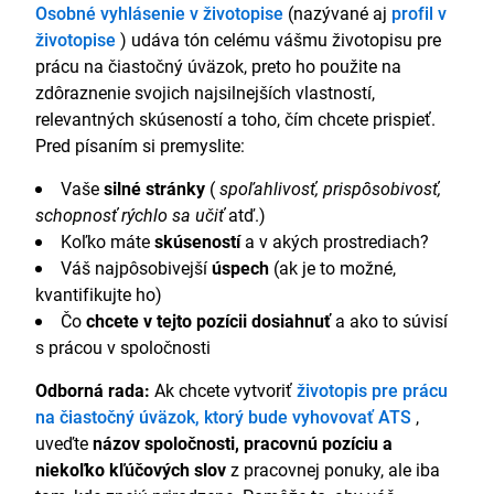
Osobné vyhlásenie v životopise
(nazývané aj
profil v
životopise
) udáva tón celému vášmu životopisu pre
prácu na čiastočný úväzok, preto ho použite na
zdôraznenie svojich najsilnejších vlastností,
relevantných skúseností a toho, čím chcete prispieť.
Pred písaním si premyslite:
Vaše
silné stránky
(
spoľahlivosť, prispôsobivosť,
schopnosť rýchlo sa učiť
atď.)
Koľko máte
skúseností
a v akých prostrediach?
Váš najpôsobivejší
úspech
(ak je to možné,
kvantifikujte ho)
Čo
chcete v tejto pozícii dosiahnuť
a ako to súvisí
s prácou v spoločnosti
Odborná rada:
Ak chcete vytvoriť
životopis pre prácu
na čiastočný úväzok, ktorý bude vyhovovať ATS
,
uveďte
názov spoločnosti, pracovnú pozíciu a
niekoľko kľúčových slov
z pracovnej ponuky, ale iba