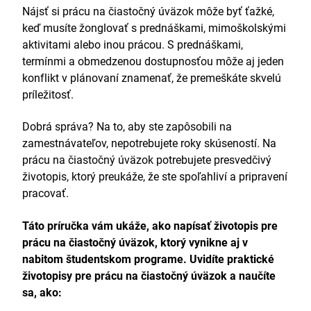
Nájsť si prácu na čiastočný úväzok môže byť ťažké,
keď musíte žonglovať s prednáškami, mimoškolskými
aktivitami alebo inou prácou. S prednáškami,
termínmi a obmedzenou dostupnosťou môže aj jeden
konflikt v plánovaní znamenať, že premeškáte skvelú
príležitosť.
Dobrá správa? Na to, aby ste zapôsobili na
zamestnávateľov, nepotrebujete roky skúseností. Na
prácu na čiastočný úväzok potrebujete presvedčivý
životopis, ktorý preukáže, že ste spoľahliví a pripravení
pracovať.
Táto príručka vám ukáže, ako napísať životopis pre
prácu na čiastočný úväzok, ktorý vynikne aj v
nabitom študentskom programe.
Uvidíte praktické
životopisy pre prácu na čiastočný úväzok a naučíte
sa, ako: