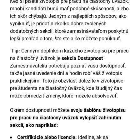
Keď si píšete životopis pre prácu na čiastočný úväzok,
mnohí kandidáti budú mať podobné skúsenosti, alebo
ich skôr chýbajú. Jedným z najlepších spôsobov, ako
vyniknúť, je pridať niekoľko dobre zvolených
dodatočných sekcií, ktoré zamestnávateľom poskytnú
lepší prehľad o tom,
kto
ste a
čo
môžete ponúknuť.
Tip:
Cenným doplnkom každého životopisu pre prácu
na čiastočný úväzok je
sekcia Dostupnosť
.
Zamestnávatelia potrebujú poznať vašu dostupnosť,
takže jasné uvedenie dní a hodín robí váš životopis
praktickejším. Toto je obzvlášť dôležité v životopise
pre študenta na čiastočný úväzok, kde študijný čas
môže obmedziť zmeny, ktoré môžete absolvovať.
Okrem dostupnosti môžete
svoju šablónu životopisu
pre prácu na čiastočný úväzok vylepšiť zahrnutím
sekcií, ako napríklad:
Certifikácie alebo licencie:
ideálne, ak sa