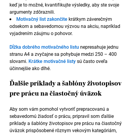
keď je to možné, kvantifikujte výsledky, aby ste svoje
argumenty zdôraznili.
Motivačný list zakončite
krátkym záverečným
odsekom a sebavedomou výzvou na akciu, napríklad
vyjadrením záujmu o pohovor.
Dĺžka dobrého motivačného listu
nepresahuje jednu
stranu A4 a zvyčajne sa pohybuje medzi 250 – 400
slovami.
Krátke motivačné listy
sú často oveľa
účinnejšie ako dlhé.
Ďalšie príklady a šablóny životopisov
pre prácu na čiastočný úväzok
Aby som vám pomohol vytvoriť prepracovanú a
sebavedomú žiadosť o prácu, pripravil som ďalšie
príklady a šablóny životopisov pre prácu na čiastočný
úväzok prispôsobené rôznym vekovým kategóriám,