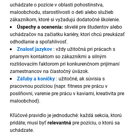
uchádzate o pozície v oblasti pohostinstva,
maloobchodu, starostlivosti o deti alebo služieb
zákazníkom, ktoré si vyžadujú dodatočné školenie.
Úspechy a ocenenia:
skvelé pre študentov alebo
uchádzačov na začiatku kariéry, ktorí chcú preukázať
odhodlanie a spoľahlivosť.
Znalosť jazykov
: vždy užitočná pri prácach s
priamym kontaktom so zákazníkmi a silným
rozlišovacím faktorom pri konkurenčnom prijímaní
zamestnancov na čiastočný úväzok.
Záľuby a koníčky
: užitočné, ak súvisia s
pracovnou pozíciou (napr. fitness pre prácu v
posilňovni, varenie pre prácu v kaviarni, kreativita pre
maloobchod).
Kľúčové pravidlo je jednoduché: každá sekcia, ktorú
pridáte, musí byť
relevantná
pre pozíciu, o ktorú sa
uchádzate.