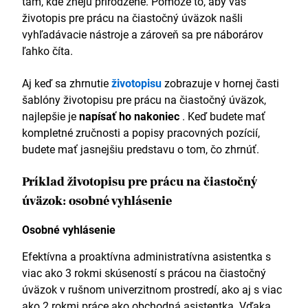
tam, kde znejú prirodzene. Pomôže to, aby váš
životopis pre prácu na čiastočný úväzok našli
vyhľadávacie nástroje a zároveň sa pre náborárov
ľahko číta.
Aj keď sa zhrnutie
životopisu
zobrazuje v hornej časti
šablóny životopisu pre prácu na čiastočný úväzok,
najlepšie je
napísať ho
nakoniec
. Keď budete mať
kompletné zručnosti a popisy pracovných pozícií,
budete mať jasnejšiu predstavu o tom, čo zhrnúť.
Príklad životopisu pre prácu na čiastočný
úväzok: osobné vyhlásenie
Osobné vyhlásenie
Efektívna a proaktívna administratívna asistentka s
viac ako 3 rokmi skúseností s prácou na čiastočný
úväzok v rušnom univerzitnom prostredí, ako aj s viac
ako 2 rokmi práce ako obchodná asistentka. Vďaka