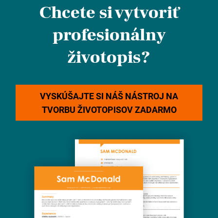
Chcete si vytvoriť
profesionálny
životopis?
VYSKÚŠAJTE SI NÁŠ NÁSTROJ NA
TVORBU ŽIVOTOPISOV ZADARMO