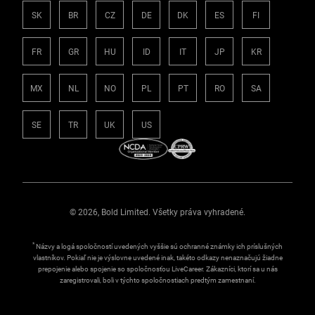
SK
BR
CZ
DE
DK
ES
FI
FR
GR
HU
ID
IT
JP
KR
MX
NL
NO
PL
PT
RO
SA
SE
TR
UK
US
© 2026, Bold Limited. Všetky práva vyhradené.
*
Názvy a logá spoločností uvedených vyššie sú ochranné známky ich príslušných
vlastníkov. Pokiaľ nie je výslovne uvedené inak, takéto odkazy nenaznačujú žiadne
prepojenie alebo spojenie so spoločnosťou LiveCareer. Zákazníci, ktorí sa u nás
zaregistrovali, boli v týchto spoločnostiach predtým zamestnaní.