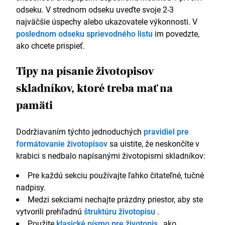
odseku. V strednom odseku uveďte svoje 2-3
najväčšie úspechy alebo ukazovatele výkonnosti. V
poslednom odseku sprievodného listu
im povedzte,
ako chcete prispieť.
Tipy na písanie životopisov
skladníkov, ktoré treba mať na
pamäti
Dodržiavaním týchto jednoduchých
pravidiel pre
formátovanie životopisov
sa uistite, že neskončíte v
krabici s nedbalo napísanými životopismi skladníkov:
Pre každú sekciu používajte ľahko čitateľné, tučné
nadpisy.
Medzi sekciami nechajte prázdny priestor, aby ste
vytvorili prehľadnú
štruktúru životopisu
.
Použite
klasické písmo pre životopis
, ako