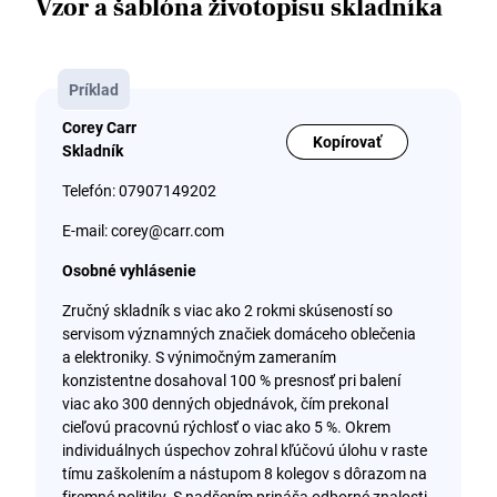
Vzor a šablóna životopisu skladníka
Príklad
Corey Carr
Kopírovať
Skladník
Telefón: 07907149202
E-mail: corey@carr.com
Osobné vyhlásenie
Zručný skladník s viac ako 2 rokmi skúseností so
servisom významných značiek domáceho oblečenia
a elektroniky. S výnimočným zameraním
konzistentne dosahoval 100 % presnosť pri balení
viac ako 300 denných objednávok, čím prekonal
cieľovú pracovnú rýchlosť o viac ako 5 %. Okrem
individuálnych úspechov zohral kľúčovú úlohu v raste
tímu zaškolením a nástupom 8 kolegov s dôrazom na
firemné politiky. S nadšením prináša odborné znalosti