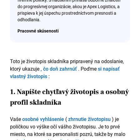
do progresívnej organizácie, akou je Apex Logistics, a
prispieva k jej úspechu prostredníctvom presnosti a
odhodlania.
Pracovné skúsenosti
Skladník
Plnenie D&D, Luton
Toto je životopis skladníka pripravený na odoslanie,
Február 2019 – súčasnosť
ktorý ukazuje
, čo doň zahrnúť
. Poďme
si napísať
vlastný životopis
:
Denne som vychystal a zabalil viac ako 300
objednávok so 100% presnosťou, čím som zabezpečil
presnosť pre každého zákazníka.
1. Napíšte chytľavý životopis a osobný
Konzistentne prekračoval ciele pracovnej rýchlosti
profil skladníka
o viac ako 5 %, čím optimalizoval produktivitu skladu.
Splnil 100 % kritériá bezpečnosti a poriadku,
udržiaval bezpečný a organizovaný pracovný
Vaše
osobné vyhlásenie
(
zhrnutie životopisu
) je
priestor.
poličkou vo výške očí vášho životopisu. Je to prvé
Identifikovali sme chybný tovar, čo ušetrilo
miesto, na ktoré sa personalisti pozrú, takže by malo
mesačne viac ako 500 libier a prispelo k nákladovej