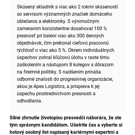
Skúsený skladník s viac ako 2 rokmi skúseností
Riadenie zásob
so servisom významných značiek domáceho
Jazda na vysokozdvižnom vozíku
Softvér Bright Warehouse od spoločnosti
oblečenia a elektroniky. S výnimočným
Deposco
zameraním konzistentne dosahoval 100 %
Riadenie času
presnosť pri balení viac ako 300 denných
Školenie zamestnancov
objednávok, čím prekonal cieľovú pracovnú
Súlad s bezpečnostnými predpismi
rýchlosť o viac ako 5 %. Okrem individuálnych
Tímová práca
úspechov zohral kľúčovú úlohu v raste tímu
Vedenie záznamov
zaškolením a nástupom 8 kolegov s dôrazom
Jazyky
na firemné politiky. S nadšením prináša
odborné znalosti do progresívnej organizácie,
Poľština (stredne pokročilá)
akou je Apex Logistics, a prispieva k jej
Francúzština (základná)
úspechu prostredníctvom presnosti a
Vzdelávanie
odhodlania.
4 GCSE testy vrátane matematiky a angličtiny, jún
2017
Silné zhrnutie životopisu presvedčí náborára, že ste
tým správnym kandidátom. Ušetrite čas a vyberte si
Luton Academy, Luton, Spojené kráľovstvo
hotový osobný list napísaný kariérnymi expertmi a