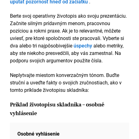
upútať pozornosť hneď od začiatku
.
efektívnosti.
Zaškolil a začlenil 8 kolegov, čím podporil
spolupracujúci a informovaný tím.
Berte svoj operatívny životopis ako svoju prezentáciu.
Na efektívne riadenie objednávok a zásob som
Začnite silným prídavným menom, pracovnou
využíval softvér Deposco.
pozíciou a rokmi praxe. Ak je to relevantné, môžete
V roku 2019 bol dvakrát vyhlásený za
uviesť, pre ktoré spoločnosti ste pracovali. Vyberte si
Spolupracovníka mesiaca, čo odráža jeho dôsledné
dva alebo tri najpôsobivejšie
úspechy
alebo metriky,
odhodlanie dosahovať excelentnosť.
aby ste niekoho presvedčili, aby vás zamestnal. Na
Skladník
podporu svojich argumentov použite čísla.
Relax Furniture, Luton
Neplytvajte miestom konverzačným tónom. Buďte
Máj 2018 – február 2019
struční a uveďte fakty o svojich zručnostiach, ako v
tomto príklade životopisu skladníka:
Udržiaval plynulý tok materiálu zo skladu do dielní
a späť, pričom denne prekonával 45 míľ
Príklad životopisu skladníka – osobné
vysokozdvižným vozíkom.
Vykonával samostatnú údržbu a čistenie
vyhlásenie
vysokozdvižných vozíkov a ťažkých strojov, pričom
som vyriešil dva problémy bez pomoci technika.
Osobné vyhlásenie
Zručnosti