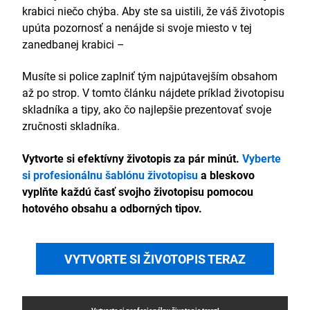
krabici niečo chýba. Aby ste sa uistili, že váš životopis
upúta pozornosť a nenájde si svoje miesto v tej
zanedbanej krabici –
Musíte si police zaplniť tým najpútavejším obsahom
až po strop. V tomto článku nájdete príklad životopisu
skladníka a tipy, ako čo najlepšie prezentovať svoje
zručnosti skladníka.
Vytvorte si efektívny životopis za pár minút.
Vyberte
si profesionálnu šablónu životopisu
a bleskovo
vyplňte každú časť svojho životopisu pomocou
hotového obsahu a odborných tipov.
VYTVORTE SI ŽIVOTOPIS TERAZ
Vytvorte si profesionálny
životopis
teraz!