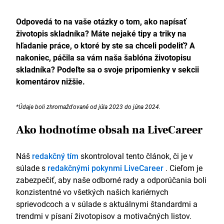
Odpovedá to na vaše otázky o tom, ako napísať
životopis skladníka? Máte nejaké tipy a triky na
hľadanie práce, o ktoré by ste sa chceli podeliť? A
nakoniec, páčila sa vám naša šablóna životopisu
skladníka? Podeľte sa o svoje pripomienky v sekcii
komentárov nižšie.
*Údaje boli zhromažďované od júla 2023 do júna 2024.
Ako hodnotíme obsah na LiveCareer
Náš
redakčný tím
skontroloval tento článok, či je v
súlade s
redakčnými pokynmi LiveCareer
. Cieľom je
zabezpečiť, aby naše odborné rady a odporúčania boli
konzistentné vo všetkých našich kariérnych
sprievodcoch a v súlade s aktuálnymi štandardmi a
trendmi v písaní životopisov a motivačných listov.