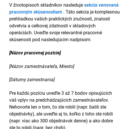
V životopisoch skladníkov nasleduje
sekcia venovaná
pracovným skúsenostiam
. Táto sekcia je komplexnou
prehliadkou vašich praktických zručností, znalostí
odvetvia a celkovej zdatnosti v skladových
operáciách. Uveďte svoje relevantné pracovné
skúsenosti pod nasledujúcim nadpisom:
[Názov pracovnej pozície]
[Názov zamestnávateľa, Miesto]
[Dátumy zamestnania]
Pre každú pozíciu uveďte 3 až 7 bodov opisujúcich
váš vplyv na predchádzajúcich zamestnávateľov.
Nehovorte len o tom, čo ste robili (napr. balili ste
objednávky), ale uveďte aj to, koľko z toho ste robili
(napr. viac ako 300 objednávok denne) a ako dobre
ste to robili (napr. bez chýb).