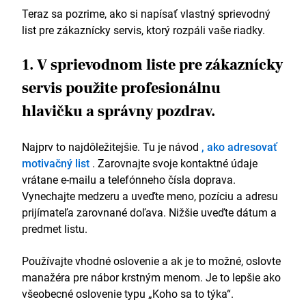
ročnými skúsenosťami v telekomunikačnom a
Teraz sa pozrime, ako si napísať vlastný sprievodný
internetovom priemysle mám preukázateľné výsledky
list pre zákaznícky servis, ktorý rozpáli vaše riadky.
v udržiavaní zákazníkov o 37 % vyššie, ako je priemer
v spoločnosti Orange. Som pripravený využiť tieto
1. V sprievodnom liste pre zákaznícky
zručnosti na zníženie počtu zrušení a vrátení platieb
pre spoločnosť iO Telecom.
servis použite profesionálnu
V mojej súčasnej pozícii denne uskutočňujem a
hlavičku a správny pozdrav.
prijímam viac ako 125 hovorov od nových aj
existujúcich zákazníkov. Udržiavam si 96 %
Najprv to najdôležitejšie. Tu je návod
, ako adresovať
spokojnosť zákazníkov, čo je o 10 % viac ako priemer
motivačný list
. Zarovnajte svoje kontaktné údaje
spoločnosti. Hoci ide v podstate o riešenie problémov,
vrátane e-mailu a telefónneho čísla doprava.
dokázal som implementovať niektoré NLP techniky
upsellingu na podporu vylepšení, čo vygenerovalo
Vynechajte medzeru a uveďte meno, pozíciu a adresu
nové príjmy vo výške 15 000 libier. Vďaka týmto
prijímateľa zarovnané doľava. Nižšie uveďte dátum a
výsledkom som bol vybraný na školenie nových aj
predmet listu.
existujúcich kolegov v oblasti zákazníckeho servisu a
doteraz som vyškolil a zaškolil 4 nových
Používajte vhodné oslovenie a ak je to možné, oslovte
zamestnancov a informoval som existujúci 12-členný
manažéra pre nábor krstným menom. Je to lepšie ako
tím o nových pravidlách. Implementáciou NLP
všeobecné oslovenie typu „Koho sa to týka“.
techník, ktoré používam pri problémových hovoroch,