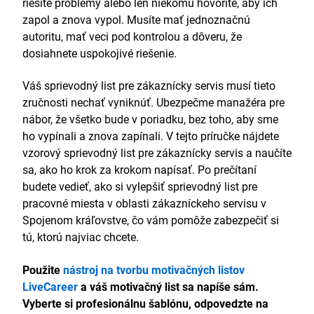
riešite problémy alebo len niekomu hovoríte, aby ich
zapol a znova vypol. Musíte mať jednoznačnú
autoritu, mať veci pod kontrolou a dôveru, že
dosiahnete uspokojivé riešenie.
Váš sprievodný list pre zákaznícky servis musí tieto
zručnosti nechať vyniknúť. Ubezpečme manažéra pre
nábor, že všetko bude v poriadku, bez toho, aby sme
ho vypínali a znova zapínali. V tejto príručke nájdete
vzorový sprievodný list pre zákaznícky servis a naučíte
sa, ako ho krok za krokom napísať. Po prečítaní
budete vedieť, ako si vylepšiť sprievodný list pre
pracovné miesta v oblasti zákazníckeho servisu v
Spojenom kráľovstve, čo vám pomôže zabezpečiť si
tú, ktorú najviac chcete.
Použite
nástroj na tvorbu motivačných listov
LiveCareer
a váš motivačný list sa napíše sám.
Vyberte si profesionálnu šablónu, odpovedzte na