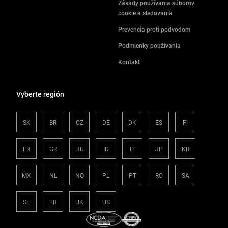
Zásady používania súborov
cookie a sledovania
Prevencia proti podvodom
Podmienky používania
Kontakt
Vyberte región
SK
BR
CZ
DE
DK
ES
FI
FR
GR
HU
ID
IT
JP
KR
MX
NL
NO
PL
PT
RO
SA
SE
TR
UK
US