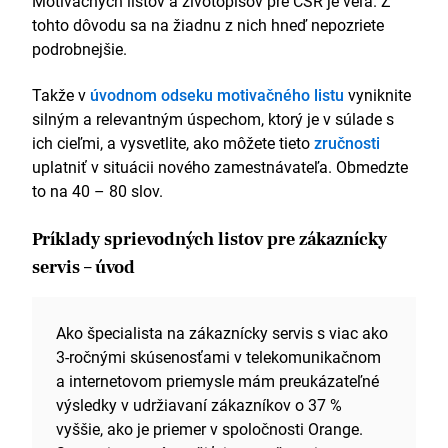
Motivačných listov a životopisov pre CSR je veľa. Z
tohto dôvodu sa na žiadnu z nich hneď nepozriete
podrobnejšie.
Takže v
úvodnom odseku motivačného listu
vyniknite
silným a relevantným úspechom, ktorý je v súlade s
ich cieľmi, a vysvetlite, ako môžete tieto
zručnosti
uplatniť v situácii nového zamestnávateľa. Obmedzte
to na 40 – 80 slov.
Príklady sprievodných listov pre zákaznícky
servis – úvod
Ako špecialista na zákaznícky servis s viac ako
3-ročnými skúsenosťami v telekomunikačnom
a internetovom priemysle mám preukázateľné
výsledky v udržiavaní zákazníkov o 37 %
vyššie, ako je priemer v spoločnosti Orange.