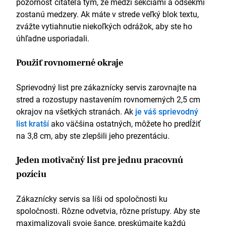
pozornosť čitateľa tým, že medzi sekciami a odsekmi
zostanú medzery. Ak máte v strede veľký blok textu,
zvážte vytiahnutie niekoľkých odrážok, aby ste ho
úhľadne usporiadali.
Použiť rovnomerné okraje
Sprievodný list pre zákaznícky servis zarovnajte na
stred a rozostupy nastavením rovnomerných 2,5 cm
okrajov na všetkých stranách. Ak
je váš sprievodný
list kratší
ako väčšina ostatných, môžete ho predĺžiť
na 3,8 cm, aby ste zlepšili jeho prezentáciu.
Jeden motivačný list pre jednu pracovnú
pozíciu
Zákaznícky servis sa líši od spoločnosti ku
spoločnosti. Rôzne odvetvia, rôzne prístupy. Aby ste
maximalizovali svoje šance, preskúmajte každú