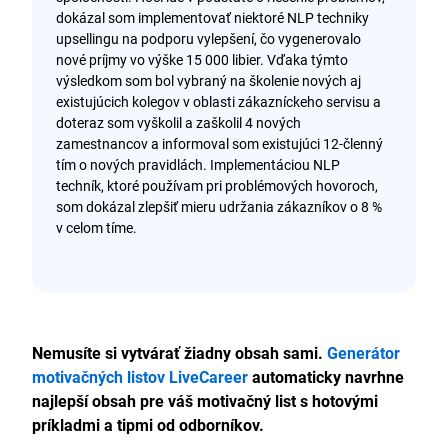
dokázal som implementovať niektoré NLP techniky
upsellingu na podporu vylepšení, čo vygenerovalo
nové príjmy vo výške 15 000 libier. Vďaka týmto
výsledkom som bol vybraný na školenie nových aj
existujúcich kolegov v oblasti zákazníckeho servisu a
doteraz som vyškolil a zaškolil 4 nových
zamestnancov a informoval som existujúci 12-členný
tím o nových pravidlách. Implementáciou NLP
techník, ktoré používam pri problémových hovoroch,
som dokázal zlepšiť mieru udržania zákazníkov o 8 %
v celom tíme.
Nemusíte si vytvárať žiadny obsah sami.
Generátor
motivačných listov LiveCareer
automaticky navrhne
najlepší obsah pre váš motivačný list s hotovými
príkladmi a tipmi od odborníkov.