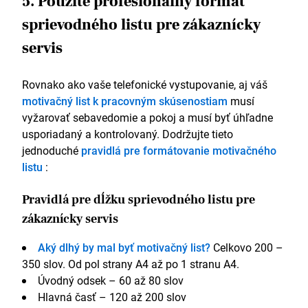
5. Použite profesionálny formát
sprievodného listu pre zákaznícky
servis
Rovnako ako vaše telefonické vystupovanie, aj váš
motivačný list k pracovným skúsenostiam
musí
vyžarovať sebavedomie a pokoj a musí byť úhľadne
usporiadaný a kontrolovaný. Dodržujte tieto
jednoduché
pravidlá pre formátovanie motivačného
listu
:
Pravidlá pre dĺžku sprievodného listu pre
zákaznícky servis
Aký dlhý by mal byť motivačný list?
Celkovo 200 –
350 slov. Od pol strany A4 až po 1 stranu A4.
Úvodný odsek – 60 až 80 slov
Hlavná časť – 120 až 200 slov