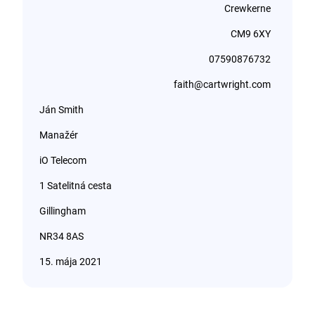
Crewkerne
CM9 6XY
07590876732
faith@cartwright.com
Ján Smith
Manažér
iO Telecom
1 Satelitná cesta
Gillingham
NR34 8AS
15. mája 2021
Milý Ján,
Ako špecialista na zákaznícky servis s viac ako 3-