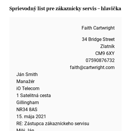
som dokázal zlepšiť mieru udržania zákazníkov o 8 %
v celom tíme.
Sprievodný list pre zákaznícky servis – hlavička
Som presvedčený, že moje preukázateľné skúsenosti
v oblasti upsellingu, riešenia konfliktov a školenia
Faith Cartwright
kolegov sa premietnu do lepšieho udržania
zákazníkov a vyšších príjmov pre io Telecom.
34 Bridge Street
Zlatník
Kedy by bolo vhodné dohodnúť si stretnutie, aby sme
prediskutovali, ako môžeme implementovať NLP
CM9 6XY
techniky pri hovoroch so sťažnosťami?
07590876732
faith@cartwright.com
S pozdravom,
Ján Smith
Faith Cartwright
Manažér
iO Telecom
1 Satelitná cesta
Gillingham
NR34 8AS
15. mája 2021
RE: Zástupca zákazníckeho servisu
Milý Ján,