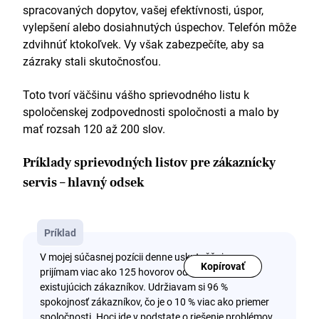
spracovaných dopytov, vašej efektívnosti, úspor,
vylepšení alebo dosiahnutých úspechov. Telefón môže
zdvihnúť ktokoľvek. Vy však zabezpečíte, aby sa
zázraky stali skutočnosťou.
Toto tvorí väčšinu vášho sprievodného listu k
spoločenskej zodpovednosti spoločnosti a malo by
mať rozsah 120 až 200 slov.
Príklady sprievodných listov pre zákaznícky
servis – hlavný odsek
Príklad
V mojej súčasnej pozícii denne uskutočňujem a
Kopírovať
prijímam viac ako 125 hovorov od nových aj
existujúcich zákazníkov. Udržiavam si 96 %
spokojnosť zákazníkov, čo je o 10 % viac ako priemer
spoločnosti. Hoci ide v podstate o riešenie problémov,