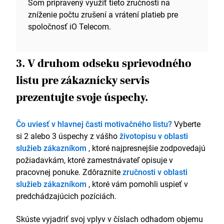
Som pripravený využiť tieto zručnosti na
zníženie počtu zrušení a vrátení platieb pre
spoločnosť iO Telecom.
3. V druhom odseku sprievodného
listu pre zákaznícky servis
prezentujte svoje úspechy.
Čo uviesť v hlavnej časti motivačného listu?
Vyberte
si 2 alebo 3 úspechy z vášho
životopisu v oblasti
služieb zákazníkom
, ktoré najpresnejšie zodpovedajú
požiadavkám, ktoré zamestnávateľ opisuje v
pracovnej ponuke. Zdôraznite
zručnosti v oblasti
služieb zákazníkom
, ktoré vám pomohli uspieť v
predchádzajúcich pozíciách.
Skúste vyjadriť svoj vplyv v číslach odhadom objemu