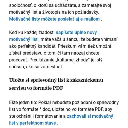
spoločnosť, o ktorú sa uchádzate, a zamerajte svoj
motivačný list a životopis na ich požiadavky.
Motivačné listy môžete posielať aj e-mailom
.
Keď ku každej žiadosti
napíšete úplne nový
motivačný list
, máte väčšiu šancu, že budete vnímaní
ako perfektný kandidát. Prieskum vám tiež umožní
získať predstavu o tom, či tam naozaj chcete
pracovať. Preukázanie „kultúrnej zhody“ je istý
spôsob, ako sa zamestnať.
Uložte si sprievodný list k zákazníckemu
servisu vo formáte PDF
Ešte jeden tip: Pokiaľ nebudete požiadaní o sprievodný
list vo formáte *.doc, uložte ho vo formáte PDF, aby
ste ochránili formátovanie a
zachovali si motivačný
list v perfektnom stave
.