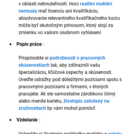
predaja, čím prekonal predchádzajúce rekordy o 20
v oblasti nehnuteľností. Hoci
realitní makléri
%.
nemusia
mať licenciu ani kvalifikáciu,
absolvovanie relevantného kvalifikačného kurzu
Vzdelávanie
môže byť skutočným prínosom, ktorý stojí za
Bakalársky titul v odbore manažment nehnuteľností
zmienku vo vašom osobnom vyhlásení.
Londýnska univerzita, Londýn
Popis práce
:
September 2015 – jún 2018
Prispôsobte si
podrobnosti o pracovných
Relevantné mimoškolské aktivity
skúsenostiach
tak, aby zdôraznili vašu
špecializáciu, kľúčové úspechy a skúsenosti.
Člen realitného klubu univerzity, organizujúci
mesačné networkingové podujatia
Uveďte odrážky pod dôležitými pozíciami spolu s
Dobrovoľníctvo pre Habitat for Humanity,
pracovnými pozíciami a firmami, v ktorých
koordinácia bytových projektov v oblasti Veľkého
pracujete. Ak ste samostatne zárobkovo činný
Londýna
alebo meníte kariéru,
životopis založený na
Akademické úspechy
zručnostiach
by vám mohol pomôcť.
Absolvoval s vyznamenaním prvého stupňa
Vzdelanie
:
Víťaz ceny za najlepšiu dizertačnú prácu na tému
„Budúcnosť udržateľného bývania v metropolitných
Vylepšite si životopis realitného makléra o
sekciu