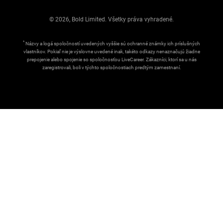
© 2026, Bold Limited. Všetky práva vyhradené.
*
Názvy a logá spoločností uvedených vyššie sú ochranné známky ich príslušných
vlastníkov. Pokiaľ nie je výslovne uvedené inak, takéto odkazy nenaznačujú žiadne
prepojenie alebo spojenie so spoločnosťou LiveCareer. Zákazníci, ktorí sa u nás
zaregistrovali, boli v týchto spoločnostiach predtým zamestnaní.