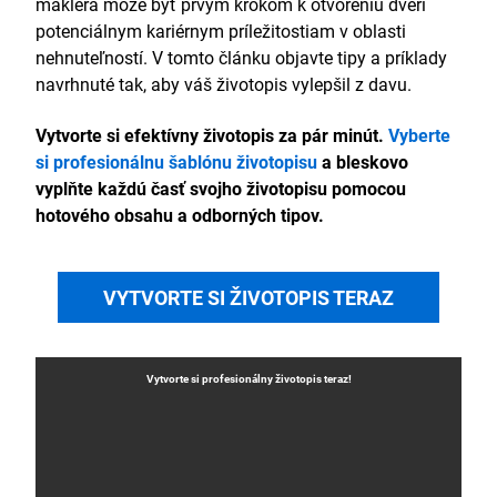
makléra môže byť prvým krokom k otvoreniu dverí
potenciálnym kariérnym príležitostiam v oblasti
nehnuteľností. V tomto článku objavte tipy a príklady
navrhnuté tak, aby váš životopis vylepšil z davu.
Vytvorte si efektívny životopis za pár minút.
Vyberte
si profesionálnu šablónu životopisu
a bleskovo
vyplňte každú časť svojho životopisu pomocou
hotového obsahu a odborných tipov.
VYTVORTE SI ŽIVOTOPIS TERAZ
Vytvorte si profesionálny
životopis
teraz!