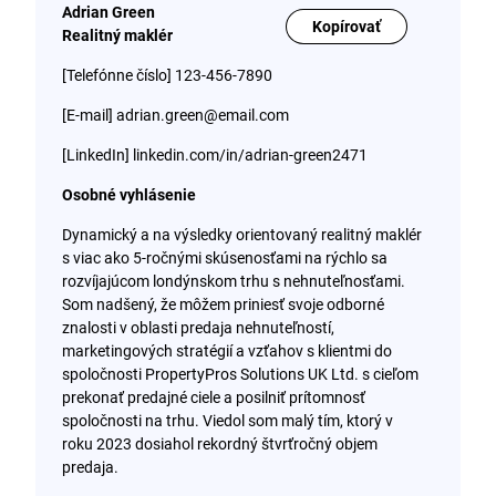
Adrian Green
Kopírovať
Realitný maklér
[Telefónne číslo] 123-456-7890
[E-mail] adrian.green@email.com
[LinkedIn] linkedin.com/in/adrian-green2471
Osobné vyhlásenie
Dynamický a na výsledky orientovaný realitný maklér
s viac ako 5-ročnými skúsenosťami na rýchlo sa
rozvíjajúcom londýnskom trhu s nehnuteľnosťami.
Som nadšený, že môžem priniesť svoje odborné
znalosti v oblasti predaja nehnuteľností,
marketingových stratégií a vzťahov s klientmi do
spoločnosti PropertyPros Solutions UK Ltd. s cieľom
prekonať predajné ciele a posilniť prítomnosť
spoločnosti na trhu. Viedol som malý tím, ktorý v
roku 2023 dosiahol rekordný štvrťročný objem
predaja.