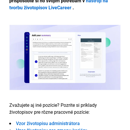
prispôsobte si ho svojim potrebám v
nástroji na
tvorbu životopisov LiveCareer
.
Zvažujete aj iné pozície? Pozrite si príklady
životopisov pre rôzne pracovné pozície:
Vzor životopisu administrátora