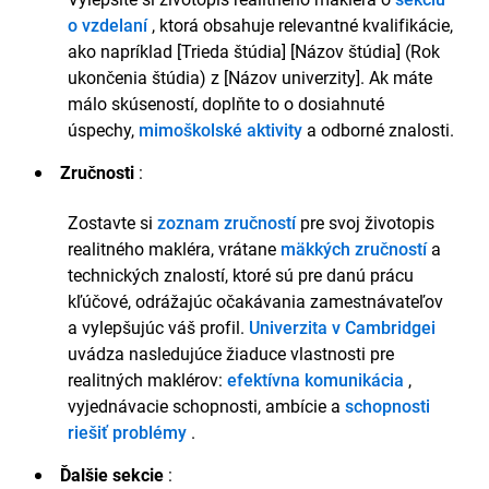
oblastiach“
o vzdelaní
, ktorá obsahuje relevantné kvalifikácie,
ako napríklad [Trieda štúdia] [Názov štúdia] (Rok
Zručnosti
ukončenia štúdia) z [Názov univerzity]. Ak máte
Znalosť CRM softvéru (Salesforce a Zoho Real
málo skúseností, doplňte to o dosiahnuté
Estate)
úspechy,
mimoškolské aktivity
a odborné znalosti.
Odbornosť v oblasti digitálneho marketingu a
platforiem sociálnych médií pre propagáciu
Zručnosti
:
nehnuteľností
Silné vyjednávacie a komunikačné zručnosti
Zostavte si
zoznam zručností
pre svoj životopis
Vynikajúce organizačné schopnosti a schopnosti
realitného makléra, vrátane
mäkkých zručností
a
riadenia času
technických znalostí, ktoré sú pre danú prácu
Hlboká znalosť trhu s nehnuteľnosťami v
Spojenom kráľovstve a právnych požiadaviek
kľúčové, odrážajúc očakávania zamestnávateľov
Plynulá znalosť analýzy dát a reportovania
a vylepšujúc váš profil.
Univerzita v Cambridgei
Schopnosti kreatívneho riešenia problémov
uvádza nasledujúce žiaduce vlastnosti pre
Schopnosť pracovať pod tlakom v rýchlo sa
realitných maklérov:
efektívna komunikácia
,
meniacom prostredí
vyjednávacie schopnosti, ambície a
schopnosti
Certifikácie
riešiť problémy
.
Kvalifikácia Národnej asociácie realitných
Ďalšie sekcie
: