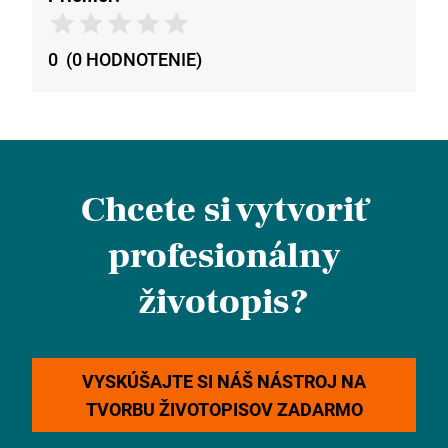
0
(
0
HODNOTENIE
)
Chcete si vytvoriť
profesionálny
životopis?
VYSKÚŠAJTE SI NÁŠ NÁSTROJ NA
TVORBU ŽIVOTOPISOV ZADARMO