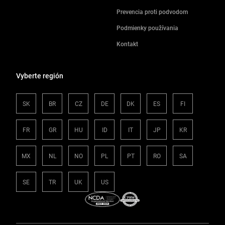
Prevencia proti podvodom
Podmienky používania
Kontakt
Vyberte región
SK
BR
CZ
DE
DK
ES
FI
FR
GR
HU
ID
IT
JP
KR
MX
NL
NO
PL
PT
RO
SA
SE
TR
UK
US