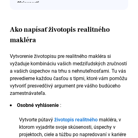
Skúsenosti
Realitný maklér
EstateElegance UK Ltd., Londýn
Ako napísať životopis realitného
Január 2019 – súčasnosť
makléra
Kľúčové kvalifikácie a zodpovednosti
Vytvorenie životopisu pre realitného makléra si
Vypracoval a implementoval efektívne
vyžaduje kombináciu vašich medziľudských zručností
marketingové stratégie, ktoré zvýšili počet ponúk
a vašich úspechov na trhu s nehnuteľnosťami. Tu vás
nehnuteľností o 30 %
prevedieme každou časťou s tipmi, ktoré vám pomôžu
Vyjednané kúpne a nájomné zmluvy s priemernou
cenou o 15 % vyššou ako požadované ceny
vytvoriť presvedčivý argument pre vášho budúceho
Budovali a udržiavali silné vzťahy s klientmi, čo
zamestnávateľa.
viedlo k 40 % opakovaným zákazníkom
Vykonal komplexnú analýzu trhu a nehnuteľností
Osobné vyhlásenie
:
s cieľom presne poradiť klientom
Vytvorte pútavý
životopis realitného
makléra, v
Kľúčový úspech:
ktorom vyjadríte svoje skúsenosti, úspechy v
Viedol tím k rekordnému štvrťročnému objemu
projektoch, ciele a túžbu po napredovaní v kariére