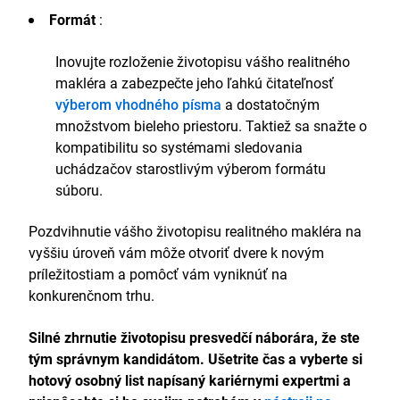
nehnuteľnosťami, ktorý mesačne generuje viac ako
Formát
:
10 000 čitateľov.
Nadšený pre architektonickú fotografiu, vystavuje
svoje diela v miestnych galériách
Inovujte rozloženie životopisu vášho realitného
makléra a zabezpečte jeho ľahkú čitateľnosť
výberom vhodného písma
a dostatočným
množstvom bieleho priestoru. Taktiež sa snažte o
kompatibilitu so systémami sledovania
uchádzačov starostlivým výberom formátu
súboru.
Pozdvihnutie vášho životopisu realitného makléra na
vyššiu úroveň vám môže otvoriť dvere k novým
príležitostiam a pomôcť vám vyniknúť na
konkurenčnom trhu.
Silné zhrnutie životopisu presvedčí náborára, že ste
tým správnym kandidátom. Ušetrite čas a vyberte si
hotový osobný list napísaný kariérnymi expertmi a